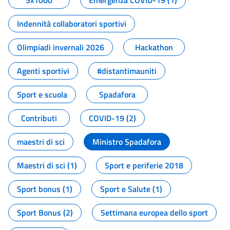
5x1000
Emergenza COVID-19 (1)
Indennità collaboratori sportivi
Olimpiadi invernali 2026
Hackathon
Agenti sportivi
#distantimauniti
Sport e scuola
Spadafora
Contributi
COVID-19 (2)
maestri di sci
Ministro Spadafora
Maestri di sci (1)
Sport e periferie 2018
Sport bonus (1)
Sport e Salute (1)
Sport Bonus (2)
Settimana europea dello sport