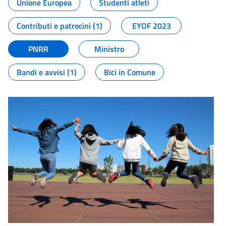
Unione Europea
Studenti atleti
Contributi e patrocini (1)
EYOF 2023
PNRR
Ministro
Bandi e avvisi (1)
Bici in Comune