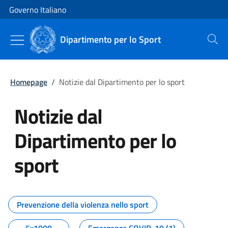
Vai al contenuto
Vai alla navigazione del sito
Governo Italiano
Dipartimento per lo Sport
Cerca
Homepage
/
Notizie dal Dipartimento per lo sport
Notizie dal
Dipartimento per lo
sport
Tutti i contenuti della pagina No
Prevenzione della violenza nello sport