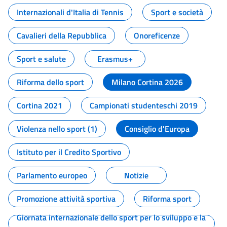
Internazionali d'Italia di Tennis
Sport e società
Cavalieri della Repubblica
Onoreficenze
Sport e salute
Erasmus+
Riforma dello sport
Milano Cortina 2026
Cortina 2021
Campionati studenteschi 2019
Violenza nello sport (1)
Consiglio d'Europa
Istituto per il Credito Sportivo
Parlamento europeo
Notizie
Promozione attività sportiva
Riforma sport
Giornata internazionale dello sport per lo sviluppo e la