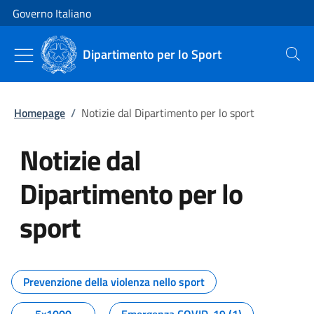
Vai al contenuto
Vai alla navigazione del sito
Governo Italiano
Dipartimento per lo Sport
Cerca
Homepage
/
Notizie dal Dipartimento per lo sport
Notizie dal
Dipartimento per lo
sport
Tutti i contenuti della pagina No
Prevenzione della violenza nello sport