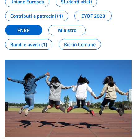
Unione Europea
Studenti atleti
Contributi e patrocini (1)
EYOF 2023
PNRR
Ministro
Bandi e avvisi (1)
Bici in Comune