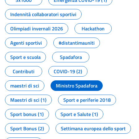
5x1000
Emergenza COVID-19 (1)
Indennità collaboratori sportivi
Olimpiadi invernali 2026
Hackathon
Agenti sportivi
#distantimauniti
Sport e scuola
Spadafora
Contributi
COVID-19 (2)
maestri di sci
Ministro Spadafora
Maestri di sci (1)
Sport e periferie 2018
Sport bonus (1)
Sport e Salute (1)
Sport Bonus (2)
Settimana europea dello sport