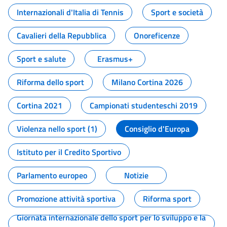
Internazionali d'Italia di Tennis
Sport e società
Cavalieri della Repubblica
Onoreficenze
Sport e salute
Erasmus+
Riforma dello sport
Milano Cortina 2026
Cortina 2021
Campionati studenteschi 2019
Violenza nello sport (1)
Consiglio d'Europa
Istituto per il Credito Sportivo
Parlamento europeo
Notizie
Promozione attività sportiva
Riforma sport
Giornata internazionale dello sport per lo sviluppo e la