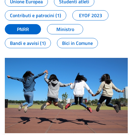
Unione Europea
Studenti atleti
Contributi e patrocini (1)
EYOF 2023
PNRR
Ministro
Bandi e avvisi (1)
Bici in Comune