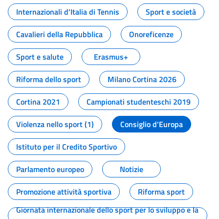
Internazionali d'Italia di Tennis
Sport e società
Cavalieri della Repubblica
Onoreficenze
Sport e salute
Erasmus+
Riforma dello sport
Milano Cortina 2026
Cortina 2021
Campionati studenteschi 2019
Violenza nello sport (1)
Consiglio d'Europa
Istituto per il Credito Sportivo
Parlamento europeo
Notizie
Promozione attività sportiva
Riforma sport
Giornata internazionale dello sport per lo sviluppo e la