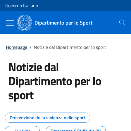
Vai al contenuto
Vai alla navigazione del sito
Governo Italiano
Dipartimento per lo Sport
Cerca
Homepage
/
Notizie dal Dipartimento per lo sport
Notizie dal
Dipartimento per lo
sport
Tutti i contenuti della pagina No
Prevenzione della violenza nello sport