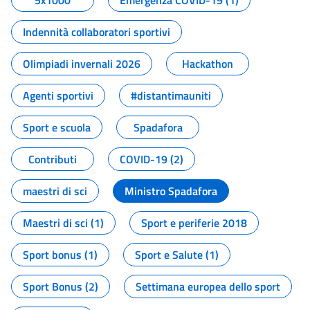
5x1000
Emergenza COVID-19 (1)
Indennità collaboratori sportivi
Olimpiadi invernali 2026
Hackathon
Agenti sportivi
#distantimauniti
Sport e scuola
Spadafora
Contributi
COVID-19 (2)
maestri di sci
Ministro Spadafora
Maestri di sci (1)
Sport e periferie 2018
Sport bonus (1)
Sport e Salute (1)
Sport Bonus (2)
Settimana europea dello sport