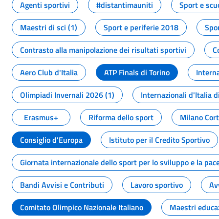
Agenti sportivi
#distantimauniti
Sport e scu
Maestri di sci (1)
Sport e periferie 2018
Spor
Contrasto alla manipolazione dei risultati sportivi
C
Aero Club d'Italia
ATP Finals di Torino
Interna
Olimpiadi Invernali 2026 (1)
Internazionali d'Italia d
Erasmus+
Riforma dello sport
Milano Cor
Consiglio d'Europa
Istituto per il Credito Sportivo
Giornata internazionale dello sport per lo sviluppo e la pac
Bandi Avvisi e Contributi
Lavoro sportivo
Av
Comitato Olimpico Nazionale Italiano
Maestri educa