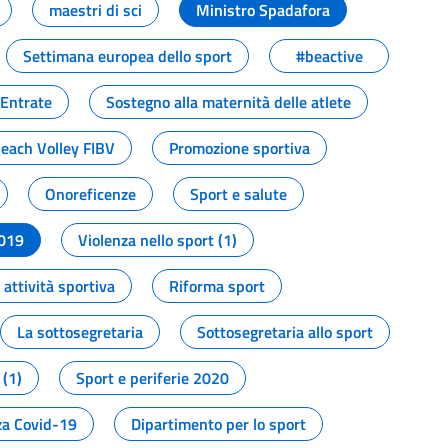
maestri di sci
Ministro Spadafora
Settimana europea dello sport
#beactive
 Entrate
Sostegno alla maternità delle atlete
Beach Volley FIBV
Promozione sportiva
Onoreficenze
Sport e salute
2019
Violenza nello sport (1)
attività sportiva
Riforma sport
La sottosegretaria
Sottosegretaria allo sport
 (1)
Sport e periferie 2020
a Covid-19
Dipartimento per lo sport