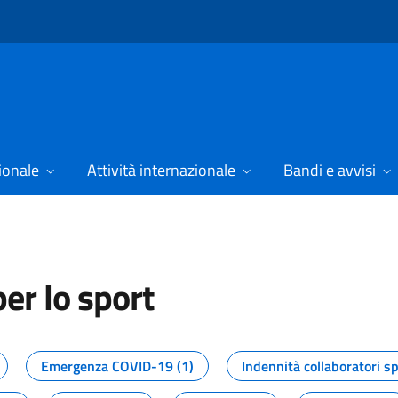
ionale
Attività internazionale
Bandi e avvisi
er lo sport
tizie dal Dipartimento per lo spor
Emergenza COVID-19 (1)
Indennità collaboratori sp