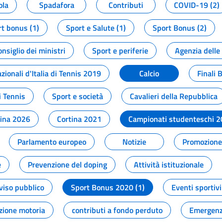
ola
Spadafora
Contributi
COVID-19 (2)
t bonus (1)
Sport e Salute (1)
Sport Bonus (2)
onsiglio dei ministri
Sport e periferie
Agenzia delle
zionali d'Italia di Tennis 2019
Calcio
Finali 
i Tennis
Sport e società
Cavalieri della Repubblica
tina 2026
Cortina 2021
Campionati studenteschi 
Parlamento europeo
Notizie
Promozione 
e
Prevenzione del doping
Attività istituzionale
viso pubblico
Sport Bonus 2020 (1)
Eventi sportivi
zione motoria
contributi a fondo perduto
Emergenz