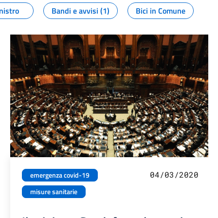
nistro
Bandi e avvisi (1)
Bici in Comune
04/03/2020
emergenza covid-19
misure sanitarie