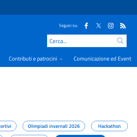
Seguici su:
Cerca
Contributi e patrocini
Comunicazione ed Eventi
t
ortivi
Olimpiadi invernali 2026
Hackathon