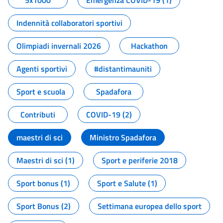
5x1000
Emergenza COVID-19 (1)
Indennità collaboratori sportivi
Olimpiadi invernali 2026
Hackathon
Agenti sportivi
#distantimauniti
Sport e scuola
Spadafora
Contributi
COVID-19 (2)
maestri di sci
Ministro Spadafora
Maestri di sci (1)
Sport e periferie 2018
Sport bonus (1)
Sport e Salute (1)
Sport Bonus (2)
Settimana europea dello sport