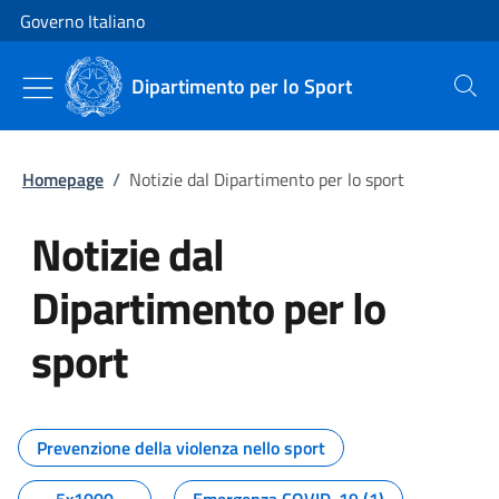
Vai al contenuto
Vai alla navigazione del sito
Governo Italiano
Dipartimento per lo Sport
Cerca
Homepage
/
Notizie dal Dipartimento per lo sport
Notizie dal
Dipartimento per lo
sport
Tutti i contenuti della pagina No
Prevenzione della violenza nello sport