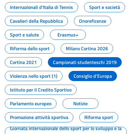
Internazionali d'Italia di Tennis
Sport e società
Cavalieri della Repubblica
Onoreficenze
Sport e salute
Erasmus+
Riforma dello sport
Milano Cortina 2026
Cortina 2021
Campionati studenteschi 2019
Violenza nello sport (1)
Consiglio d'Europa
Istituto per il Credito Sportivo
Parlamento europeo
Notizie
Promozione attività sportiva
Riforma sport
Giornata internazionale dello sport per lo sviluppo e la