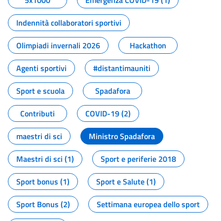
5x1000
Emergenza COVID-19 (1)
Indennità collaboratori sportivi
Olimpiadi invernali 2026
Hackathon
Agenti sportivi
#distantimauniti
Sport e scuola
Spadafora
Contributi
COVID-19 (2)
maestri di sci
Ministro Spadafora
Maestri di sci (1)
Sport e periferie 2018
Sport bonus (1)
Sport e Salute (1)
Sport Bonus (2)
Settimana europea dello sport