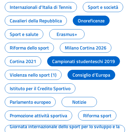
Internazionali d'Italia di Tennis
Sport e società
Cavalieri della Repubblica
Onoreficenze
Sport e salute
Erasmus+
Riforma dello sport
Milano Cortina 2026
Cortina 2021
Campionati studenteschi 2019
Violenza nello sport (1)
Consiglio d'Europa
Istituto per il Credito Sportivo
Parlamento europeo
Notizie
Promozione attività sportiva
Riforma sport
Giornata internazionale dello sport per lo sviluppo e la