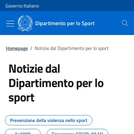
Vai al contenuto
Vai alla navigazione del sito
Governo Italiano
Dipartimento per lo Sport
Cerca
Homepage
/
Notizie dal Dipartimento per lo sport
Notizie dal
Dipartimento per lo
sport
Tutti i contenuti della pagina No
Prevenzione della violenza nello sport