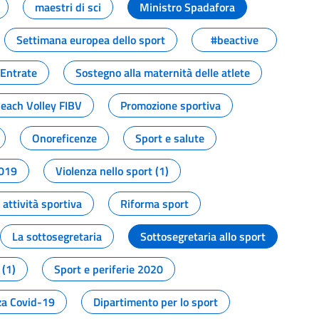
maestri di sci
Ministro Spadafora
Settimana europea dello sport
#beactive
 Entrate
Sostegno alla maternità delle atlete
Beach Volley FIBV
Promozione sportiva
Onoreficenze
Sport e salute
2019
Violenza nello sport (1)
attività sportiva
Riforma sport
La sottosegretaria
Sottosegretaria allo sport
 (1)
Sport e periferie 2020
a Covid-19
Dipartimento per lo sport