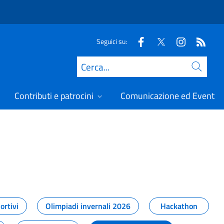
Seguici su:
Cerca
Contributi e patrocini
Comunicazione ed Eventi
t
ortivi
Olimpiadi invernali 2026
Hackathon