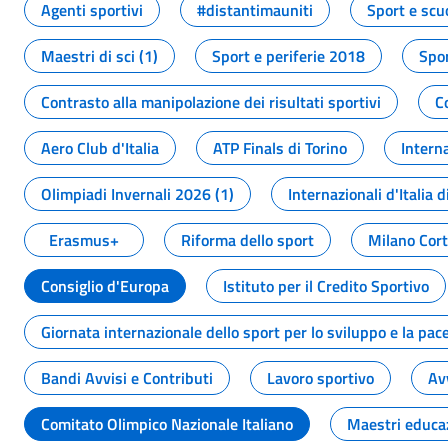
Agenti sportivi
#distantimauniti
Sport e scu
Maestri di sci (1)
Sport e periferie 2018
Spor
Contrasto alla manipolazione dei risultati sportivi
C
Aero Club d'Italia
ATP Finals di Torino
Interna
Olimpiadi Invernali 2026 (1)
Internazionali d'Italia d
Erasmus+
Riforma dello sport
Milano Cor
Consiglio d'Europa
Istituto per il Credito Sportivo
Giornata internazionale dello sport per lo sviluppo e la pac
Bandi Avvisi e Contributi
Lavoro sportivo
Av
Comitato Olimpico Nazionale Italiano
Maestri educa