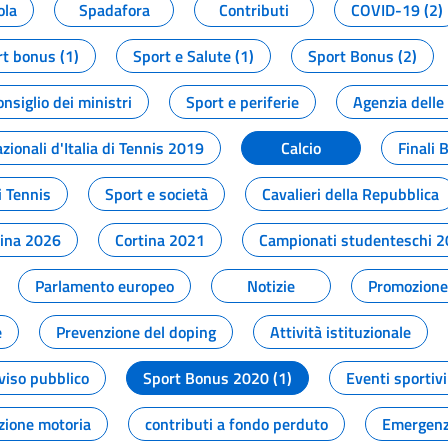
ola
Spadafora
Contributi
COVID-19 (2)
t bonus (1)
Sport e Salute (1)
Sport Bonus (2)
onsiglio dei ministri
Sport e periferie
Agenzia delle
zionali d'Italia di Tennis 2019
Calcio
Finali 
i Tennis
Sport e società
Cavalieri della Repubblica
tina 2026
Cortina 2021
Campionati studenteschi 
Parlamento europeo
Notizie
Promozione 
e
Prevenzione del doping
Attività istituzionale
viso pubblico
Sport Bonus 2020 (1)
Eventi sportivi
zione motoria
contributi a fondo perduto
Emergenz