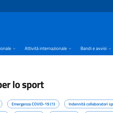
ionale
Attività internazionale
Bandi e avvisi
er lo sport
tizie dal Dipartimento per lo spor
Emergenza COVID-19 (1)
Indennità collaboratori sp