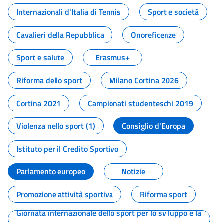
Internazionali d'Italia di Tennis
Sport e società
Cavalieri della Repubblica
Onoreficenze
Sport e salute
Erasmus+
Riforma dello sport
Milano Cortina 2026
Cortina 2021
Campionati studenteschi 2019
Violenza nello sport (1)
Consiglio d'Europa
Istituto per il Credito Sportivo
Parlamento europeo
Notizie
Promozione attività sportiva
Riforma sport
Giornata internazionale dello sport per lo sviluppo e la