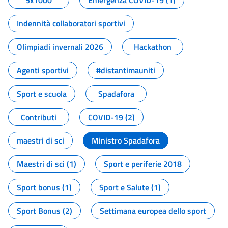
5x1000
Emergenza COVID-19 (1)
Indennità collaboratori sportivi
Olimpiadi invernali 2026
Hackathon
Agenti sportivi
#distantimauniti
Sport e scuola
Spadafora
Contributi
COVID-19 (2)
maestri di sci
Ministro Spadafora
Maestri di sci (1)
Sport e periferie 2018
Sport bonus (1)
Sport e Salute (1)
Sport Bonus (2)
Settimana europea dello sport