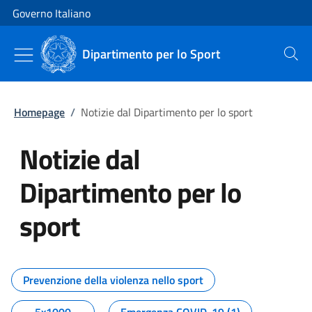
Vai al contenuto
Vai alla navigazione del sito
Governo Italiano
Dipartimento per lo Sport
Cerca
Homepage
/
Notizie dal Dipartimento per lo sport
Notizie dal
Dipartimento per lo
sport
Tutti i contenuti della pagina No
Prevenzione della violenza nello sport