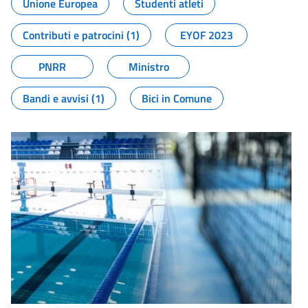
Unione Europea
Studenti atleti
Contributi e patrocini (1)
EYOF 2023
PNRR
Ministro
Bandi e avvisi (1)
Bici in Comune