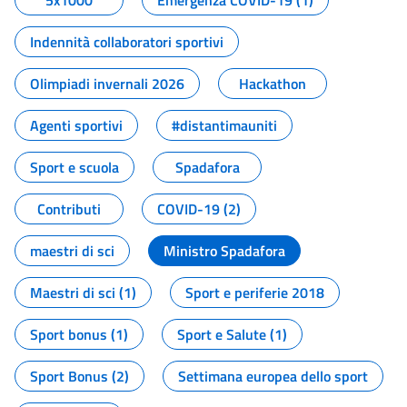
5x1000
Emergenza COVID-19 (1)
Indennità collaboratori sportivi
Olimpiadi invernali 2026
Hackathon
Agenti sportivi
#distantimauniti
Sport e scuola
Spadafora
Contributi
COVID-19 (2)
maestri di sci
Ministro Spadafora
Maestri di sci (1)
Sport e periferie 2018
Sport bonus (1)
Sport e Salute (1)
Sport Bonus (2)
Settimana europea dello sport