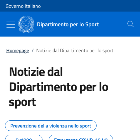
Vai al contenuto
Vai alla navigazione del sito
Governo Italiano
Dipartimento per lo Sport
Cerca
Homepage
/
Notizie dal Dipartimento per lo sport
Notizie dal
Dipartimento per lo
sport
Tutti i contenuti della pagina No
Prevenzione della violenza nello sport