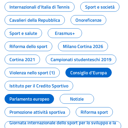
Internazionali d'Italia di Tennis
Sport e società
Cavalieri della Repubblica
Onoreficenze
Sport e salute
Erasmus+
Riforma dello sport
Milano Cortina 2026
Cortina 2021
Campionati studenteschi 2019
Violenza nello sport (1)
Consiglio d'Europa
Istituto per il Credito Sportivo
Parlamento europeo
Notizie
Promozione attività sportiva
Riforma sport
Giornata internazionale dello sport per lo sviluppo e la