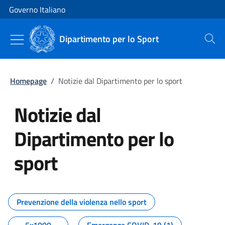
Vai al contenuto
Vai alla navigazione del sito
Governo Italiano
Dipartimento per lo Sport
Cerca
Homepage
/
Notizie dal Dipartimento per lo sport
Notizie dal
Dipartimento per lo
sport
Tutti i contenuti della pagina No
Prevenzione della violenza nello sport