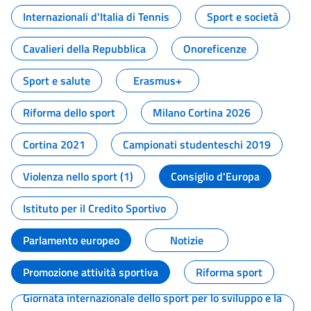
Internazionali d'Italia di Tennis
Sport e società
Cavalieri della Repubblica
Onoreficenze
Sport e salute
Erasmus+
Riforma dello sport
Milano Cortina 2026
Cortina 2021
Campionati studenteschi 2019
Violenza nello sport (1)
Consiglio d'Europa
Istituto per il Credito Sportivo
Parlamento europeo
Notizie
Promozione attività sportiva
Riforma sport
Giornata internazionale dello sport per lo sviluppo e la