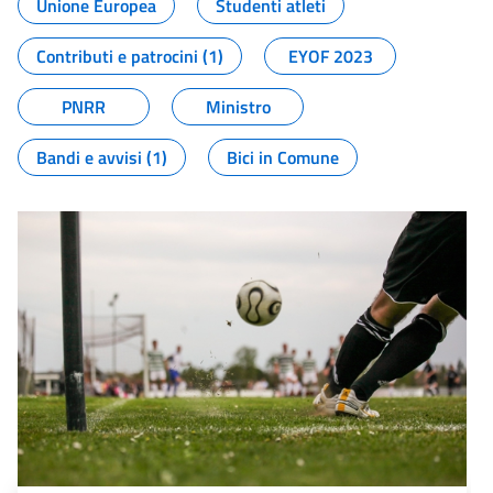
Unione Europea
Studenti atleti
Contributi e patrocini (1)
EYOF 2023
PNRR
Ministro
Bandi e avvisi (1)
Bici in Comune