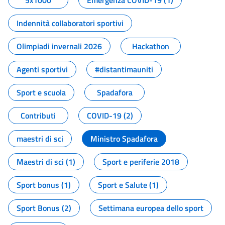
5x1000
Emergenza COVID-19 (1)
Indennità collaboratori sportivi
Olimpiadi invernali 2026
Hackathon
Agenti sportivi
#distantimauniti
Sport e scuola
Spadafora
Contributi
COVID-19 (2)
maestri di sci
Ministro Spadafora
Maestri di sci (1)
Sport e periferie 2018
Sport bonus (1)
Sport e Salute (1)
Sport Bonus (2)
Settimana europea dello sport