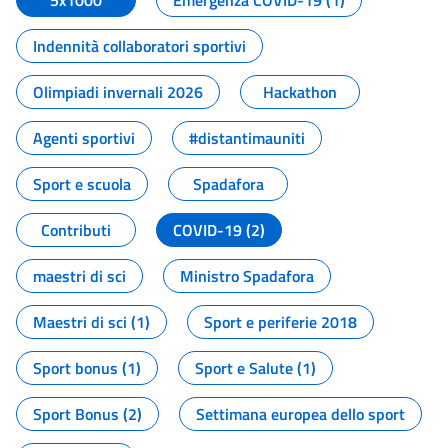
5x1000
Emergenza COVID-19 (1)
Indennità collaboratori sportivi
Olimpiadi invernali 2026
Hackathon
Agenti sportivi
#distantimauniti
Sport e scuola
Spadafora
Contributi
COVID-19 (2)
maestri di sci
Ministro Spadafora
Maestri di sci (1)
Sport e periferie 2018
Sport bonus (1)
Sport e Salute (1)
Sport Bonus (2)
Settimana europea dello sport