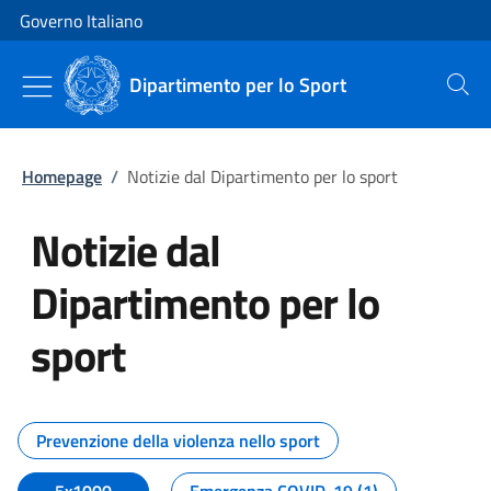
Vai al contenuto
Vai alla navigazione del sito
Governo Italiano
Dipartimento per lo Sport
Cerca
Homepage
/
Notizie dal Dipartimento per lo sport
Notizie dal
Dipartimento per lo
sport
Tutti i contenuti della pagina No
Prevenzione della violenza nello sport