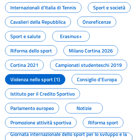
Internazionali d'Italia di Tennis
Sport e società
Cavalieri della Repubblica
Onoreficenze
Sport e salute
Erasmus+
Riforma dello sport
Milano Cortina 2026
Cortina 2021
Campionati studenteschi 2019
Violenza nello sport (1)
Consiglio d'Europa
Istituto per il Credito Sportivo
Parlamento europeo
Notizie
Promozione attività sportiva
Riforma sport
Giornata internazionale dello sport per lo sviluppo e la