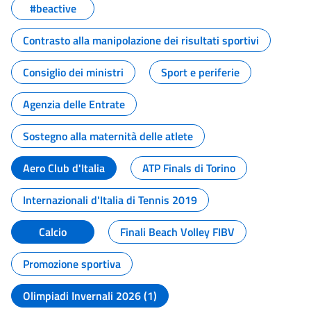
#beactive
Contrasto alla manipolazione dei risultati sportivi
Consiglio dei ministri
Sport e periferie
Agenzia delle Entrate
Sostegno alla maternità delle atlete
Aero Club d'Italia
ATP Finals di Torino
Internazionali d'Italia di Tennis 2019
Calcio
Finali Beach Volley FIBV
Promozione sportiva
Olimpiadi Invernali 2026 (1)