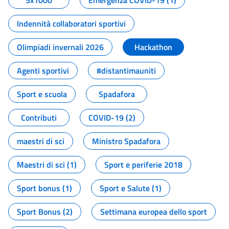
5x1000
Emergenza COVID-19 (1)
Indennità collaboratori sportivi
Olimpiadi invernali 2026
Hackathon
Agenti sportivi
#distantimauniti
Sport e scuola
Spadafora
Contributi
COVID-19 (2)
maestri di sci
Ministro Spadafora
Maestri di sci (1)
Sport e periferie 2018
Sport bonus (1)
Sport e Salute (1)
Sport Bonus (2)
Settimana europea dello sport