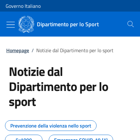
Vai al contenuto
Vai alla navigazione del sito
Governo Italiano
Dipartimento per lo Sport
Cerca
Homepage
/
Notizie dal Dipartimento per lo sport
Notizie dal
Dipartimento per lo
sport
Tutti i contenuti della pagina No
Prevenzione della violenza nello sport