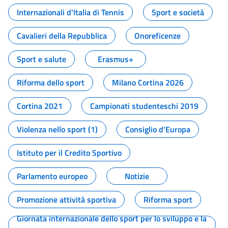
Internazionali d'Italia di Tennis
Sport e società
Cavalieri della Repubblica
Onoreficenze
Sport e salute
Erasmus+
Riforma dello sport
Milano Cortina 2026
Cortina 2021
Campionati studenteschi 2019
Violenza nello sport (1)
Consiglio d'Europa
Istituto per il Credito Sportivo
Parlamento europeo
Notizie
Promozione attività sportiva
Riforma sport
Giornata internazionale dello sport per lo sviluppo e la