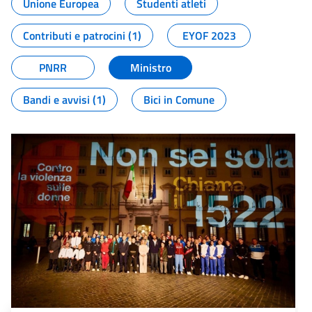
Unione Europea
Studenti atleti
Contributi e patrocini (1)
EYOF 2023
PNRR
Ministro
Bandi e avvisi (1)
Bici in Comune