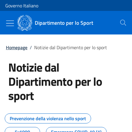
Vai al contenuto
Vai alla navigazione del sito
Governo Italiano
Dipartimento per lo Sport
Cerca
Homepage
/
Notizie dal Dipartimento per lo sport
Notizie dal
Dipartimento per lo
sport
Tutti i contenuti della pagina No
Prevenzione della violenza nello sport