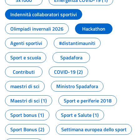
5x1000
Emergenza COVID-19 (1)
Indennità collaboratori sportivi
Olimpiadi invernali 2026
Hackathon
Agenti sportivi
#distantimauniti
Sport e scuola
Spadafora
Contributi
COVID-19 (2)
maestri di sci
Ministro Spadafora
Maestri di sci (1)
Sport e periferie 2018
Sport bonus (1)
Sport e Salute (1)
Sport Bonus (2)
Settimana europea dello sport