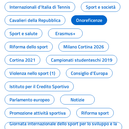
Internazionali d'Italia di Tennis
Sport e società
Cavalieri della Repubblica
Onoreficenze
Sport e salute
Erasmus+
Riforma dello sport
Milano Cortina 2026
Cortina 2021
Campionati studenteschi 2019
Violenza nello sport (1)
Consiglio d'Europa
Istituto per il Credito Sportivo
Parlamento europeo
Notizie
Promozione attività sportiva
Riforma sport
Giornata internazionale dello sport per lo sviluppo e la