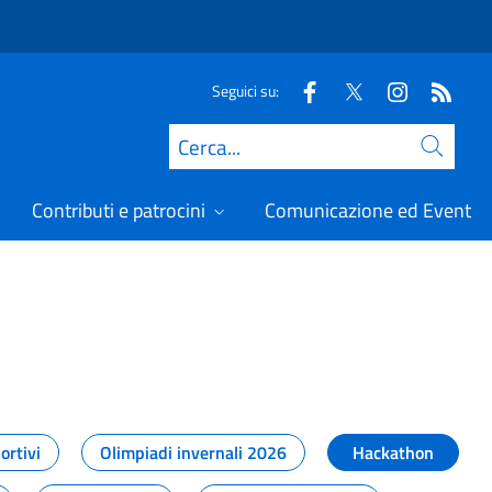
Seguici su:
Cerca
Contributi e patrocini
Comunicazione ed Eventi
t
ortivi
Olimpiadi invernali 2026
Hackathon