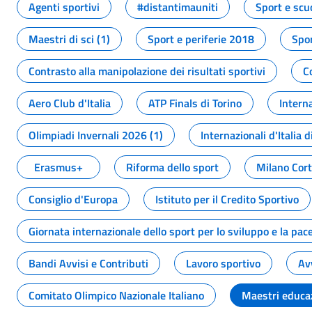
Agenti sportivi
#distantimauniti
Sport e scu
Maestri di sci (1)
Sport e periferie 2018
Spor
Contrasto alla manipolazione dei risultati sportivi
C
Aero Club d'Italia
ATP Finals di Torino
Interna
Olimpiadi Invernali 2026 (1)
Internazionali d'Italia d
Erasmus+
Riforma dello sport
Milano Cor
Consiglio d'Europa
Istituto per il Credito Sportivo
Giornata internazionale dello sport per lo sviluppo e la pac
Bandi Avvisi e Contributi
Lavoro sportivo
Av
Comitato Olimpico Nazionale Italiano
Maestri educa