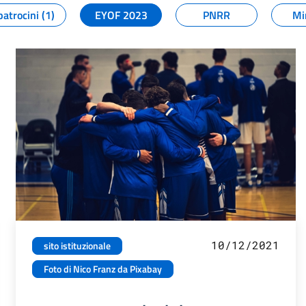
patrocini (1)
EYOF 2023
PNRR
Mi
10/12/2021
sito istituzionale
Foto di Nico Franz da Pixabay