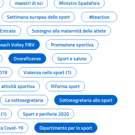
maestri di sci
Ministro Spadafora
Settimana europea dello sport
#beactive
 Entrate
Sostegno alla maternità delle atlete
Beach Volley FIBV
Promozione sportiva
Onoreficenze
Sport e salute
2019
Violenza nello sport (1)
attività sportiva
Riforma sport
La sottosegretaria
Sottosegretaria allo sport
 (1)
Sport e periferie 2020
a Covid-19
Dipartimento per lo sport