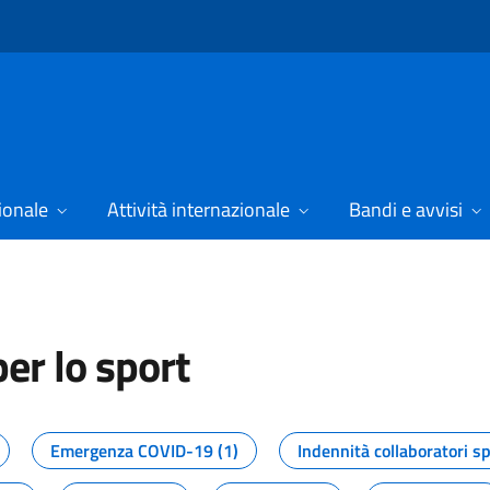
ionale
Attività internazionale
Bandi e avvisi
er lo sport
tizie dal Dipartimento per lo spor
Emergenza COVID-19 (1)
Indennità collaboratori sp