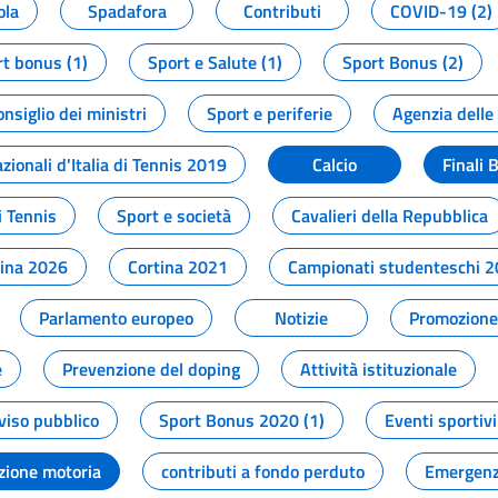
ola
Spadafora
Contributi
COVID-19 (2)
t bonus (1)
Sport e Salute (1)
Sport Bonus (2)
onsiglio dei ministri
Sport e periferie
Agenzia delle
zionali d'Italia di Tennis 2019
Calcio
Finali 
i Tennis
Sport e società
Cavalieri della Repubblica
tina 2026
Cortina 2021
Campionati studenteschi 
Parlamento europeo
Notizie
Promozione 
e
Prevenzione del doping
Attività istituzionale
viso pubblico
Sport Bonus 2020 (1)
Eventi sportivi
zione motoria
contributi a fondo perduto
Emergenz