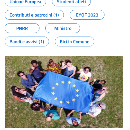
Unione Europea
Studenti atleti
Contributi e patrocini (1)
EYOF 2023
PNRR
Ministro
Bandi e avvisi (1)
Bici in Comune