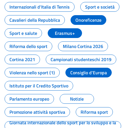
Internazionali d'Italia di Tennis
Sport e società
Cavalieri della Repubblica
Onoreficenze
Sport e salute
Erasmus+
Riforma dello sport
Milano Cortina 2026
Cortina 2021
Campionati studenteschi 2019
Violenza nello sport (1)
Consiglio d'Europa
Istituto per il Credito Sportivo
Parlamento europeo
Notizie
Promozione attività sportiva
Riforma sport
Giornata internazionale dello sport per lo sviluppo e la