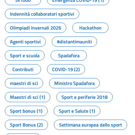
5x1000
Emergenza COVID-19 (1)
Indennità collaboratori sportivi
Olimpiadi invernali 2026
Hackathon
Agenti sportivi
#distantimauniti
Sport e scuola
Spadafora
Contributi
COVID-19 (2)
maestri di sci
Ministro Spadafora
Maestri di sci (1)
Sport e periferie 2018
Sport bonus (1)
Sport e Salute (1)
Sport Bonus (2)
Settimana europea dello sport