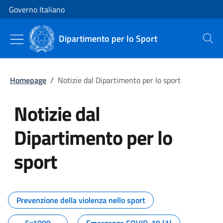
Vai al contenuto
Vai alla navigazione del sito
Governo Italiano
Dipartimento per lo Sport
Cerca
Homepage
/
Notizie dal Dipartimento per lo sport
Notizie dal
Dipartimento per lo
sport
Tutti i contenuti della pagina No
Prevenzione della violenza nello sport