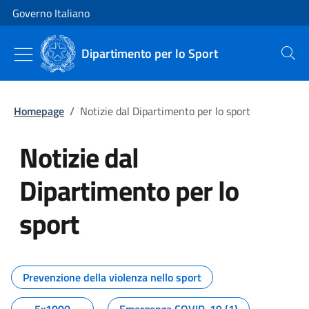
Vai al contenuto
Vai alla navigazione del sito
Governo Italiano
Dipartimento per lo Sport
Cerca
Homepage
/
Notizie dal Dipartimento per lo sport
Notizie dal
Dipartimento per lo
sport
Tutti i contenuti della pagina No
Prevenzione della violenza nello sport