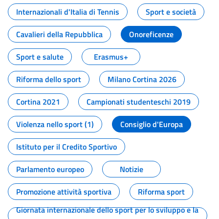
Internazionali d'Italia di Tennis
Sport e società
Cavalieri della Repubblica
Onoreficenze
Sport e salute
Erasmus+
Riforma dello sport
Milano Cortina 2026
Cortina 2021
Campionati studenteschi 2019
Violenza nello sport (1)
Consiglio d'Europa
Istituto per il Credito Sportivo
Parlamento europeo
Notizie
Promozione attività sportiva
Riforma sport
Giornata internazionale dello sport per lo sviluppo e la