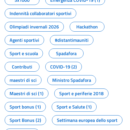
5x1000
Emergenza COVID-19 (1)
Indennità collaboratori sportivi
Olimpiadi invernali 2026
Hackathon
Agenti sportivi
#distantimauniti
Sport e scuola
Spadafora
Contributi
COVID-19 (2)
maestri di sci
Ministro Spadafora
Maestri di sci (1)
Sport e periferie 2018
Sport bonus (1)
Sport e Salute (1)
Sport Bonus (2)
Settimana europea dello sport