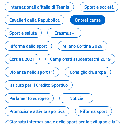
Internazionali d'Italia di Tennis
Sport e società
Cavalieri della Repubblica
Onoreficenze
Sport e salute
Erasmus+
Riforma dello sport
Milano Cortina 2026
Cortina 2021
Campionati studenteschi 2019
Violenza nello sport (1)
Consiglio d'Europa
Istituto per il Credito Sportivo
Parlamento europeo
Notizie
Promozione attività sportiva
Riforma sport
Giornata internazionale dello sport per lo sviluppo e la