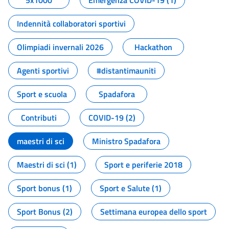
5x1000
Emergenza COVID-19 (1)
Indennità collaboratori sportivi
Olimpiadi invernali 2026
Hackathon
Agenti sportivi
#distantimauniti
Sport e scuola
Spadafora
Contributi
COVID-19 (2)
maestri di sci
Ministro Spadafora
Maestri di sci (1)
Sport e periferie 2018
Sport bonus (1)
Sport e Salute (1)
Sport Bonus (2)
Settimana europea dello sport