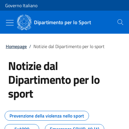
Vai al contenuto
Vai alla navigazione del sito
Governo Italiano
Dipartimento per lo Sport
Cerca
Homepage
/
Notizie dal Dipartimento per lo sport
Notizie dal
Dipartimento per lo
sport
Tutti i contenuti della pagina No
Prevenzione della violenza nello sport