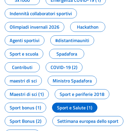
5x1000
Emergenza COVID-19 (1)
Indennità collaboratori sportivi
Olimpiadi invernali 2026
Hackathon
Agenti sportivi
#distantimauniti
Sport e scuola
Spadafora
Contributi
COVID-19 (2)
maestri di sci
Ministro Spadafora
Maestri di sci (1)
Sport e periferie 2018
Sport bonus (1)
Sport e Salute (1)
Sport Bonus (2)
Settimana europea dello sport