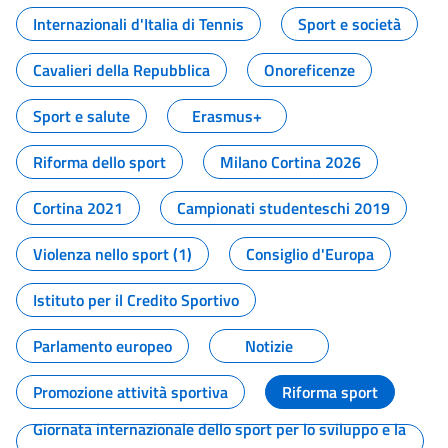
Internazionali d'Italia di Tennis
Sport e società
Cavalieri della Repubblica
Onoreficenze
Sport e salute
Erasmus+
Riforma dello sport
Milano Cortina 2026
Cortina 2021
Campionati studenteschi 2019
Violenza nello sport (1)
Consiglio d'Europa
Istituto per il Credito Sportivo
Parlamento europeo
Notizie
Promozione attività sportiva
Riforma sport
Giornata internazionale dello sport per lo sviluppo e la