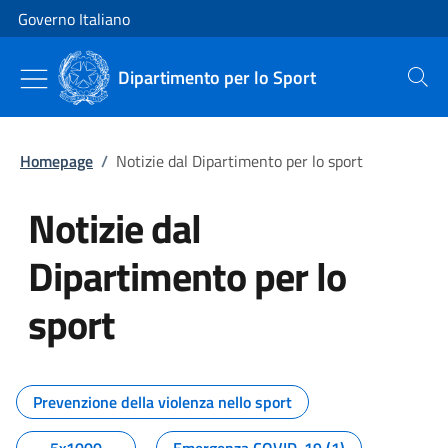
Vai al contenuto
Vai alla navigazione del sito
Governo Italiano
Dipartimento per lo Sport
Cerca
Homepage
/
Notizie dal Dipartimento per lo sport
Notizie dal
Dipartimento per lo
sport
Tutti i contenuti della pagina No
Prevenzione della violenza nello sport