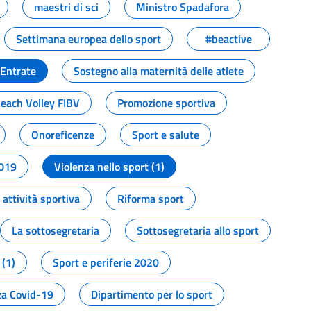
maestri di sci
Ministro Spadafora
Settimana europea dello sport
#beactive
 Entrate
Sostegno alla maternità delle atlete
Beach Volley FIBV
Promozione sportiva
Onoreficenze
Sport e salute
2019
Violenza nello sport (1)
attività sportiva
Riforma sport
La sottosegretaria
Sottosegretaria allo sport
 (1)
Sport e periferie 2020
a Covid-19
Dipartimento per lo sport