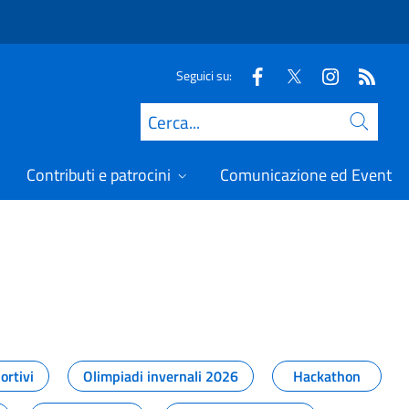
Seguici su:
Cerca
Contributi e patrocini
Comunicazione ed Eventi
t
ortivi
Olimpiadi invernali 2026
Hackathon