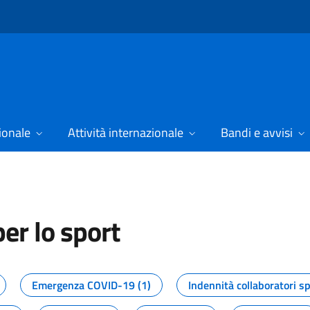
ionale
Attività internazionale
Bandi e avvisi
er lo sport
tizie dal Dipartimento per lo spor
Emergenza COVID-19 (1)
Indennità collaboratori sp