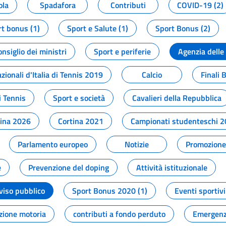
ola
Spadafora
Contributi
COVID-19 (2)
t bonus (1)
Sport e Salute (1)
Sport Bonus (2)
onsiglio dei ministri
Sport e periferie
Agenzia delle
zionali d'Italia di Tennis 2019
Calcio
Finali 
i Tennis
Sport e società
Cavalieri della Repubblica
tina 2026
Cortina 2021
Campionati studenteschi 
Parlamento europeo
Notizie
Promozione 
e
Prevenzione del doping
Attività istituzionale
viso pubblico
Sport Bonus 2020 (1)
Eventi sportivi
zione motoria
contributi a fondo perduto
Emergenz