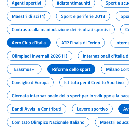
Agenti sportivi
#distantimauniti
Sport e scu
Maestri di sci (1)
Sport e periferie 2018
Spor
Contrasto alla manipolazione dei risultati sportivi
C
Aero Club d'Italia
ATP Finals di Torino
Interna
Olimpiadi Invernali 2026 (1)
Internazionali d'Italia d
Erasmus+
Riforma dello sport
Milano Cor
Consiglio d'Europa
Istituto per il Credito Sportivo
Giornata internazionale dello sport per lo sviluppo e la pac
Bandi Avvisi e Contributi
Lavoro sportivo
Av
Comitato Olimpico Nazionale Italiano
Maestri educa