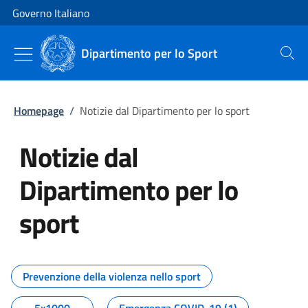
Vai al contenuto
Vai alla navigazione del sito
Governo Italiano
Dipartimento per lo Sport
Cerca
Homepage
/
Notizie dal Dipartimento per lo sport
Notizie dal
Dipartimento per lo
sport
Tutti i contenuti della pagina No
Prevenzione della violenza nello sport