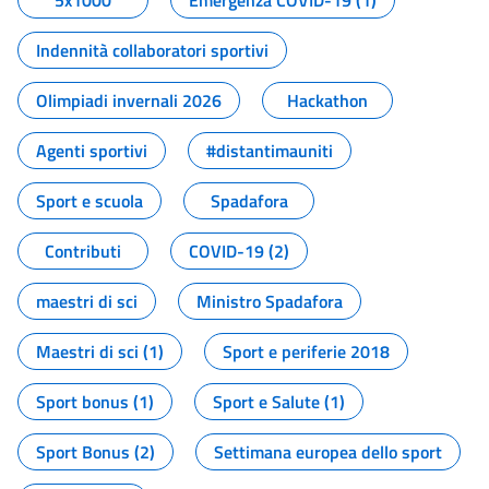
5x1000
Emergenza COVID-19 (1)
Indennità collaboratori sportivi
Olimpiadi invernali 2026
Hackathon
Agenti sportivi
#distantimauniti
Sport e scuola
Spadafora
Contributi
COVID-19 (2)
maestri di sci
Ministro Spadafora
Maestri di sci (1)
Sport e periferie 2018
Sport bonus (1)
Sport e Salute (1)
Sport Bonus (2)
Settimana europea dello sport