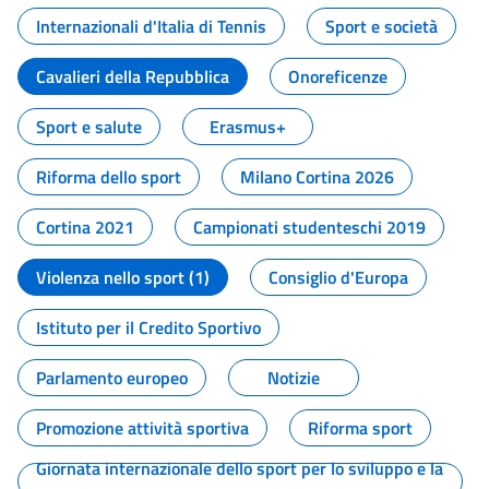
Internazionali d'Italia di Tennis
Sport e società
Cavalieri della Repubblica
Onoreficenze
Sport e salute
Erasmus+
Riforma dello sport
Milano Cortina 2026
Cortina 2021
Campionati studenteschi 2019
Violenza nello sport (1)
Consiglio d'Europa
Istituto per il Credito Sportivo
Parlamento europeo
Notizie
Promozione attività sportiva
Riforma sport
Giornata internazionale dello sport per lo sviluppo e la