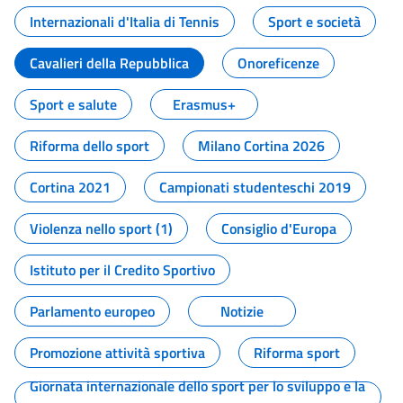
Internazionali d'Italia di Tennis
Sport e società
Cavalieri della Repubblica
Onoreficenze
Sport e salute
Erasmus+
Riforma dello sport
Milano Cortina 2026
Cortina 2021
Campionati studenteschi 2019
Violenza nello sport (1)
Consiglio d'Europa
Istituto per il Credito Sportivo
Parlamento europeo
Notizie
Promozione attività sportiva
Riforma sport
Giornata internazionale dello sport per lo sviluppo e la