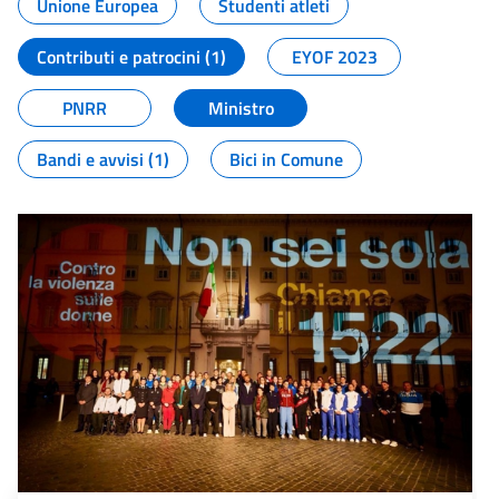
Unione Europea
Studenti atleti
Contributi e patrocini (1)
EYOF 2023
PNRR
Ministro
Bandi e avvisi (1)
Bici in Comune