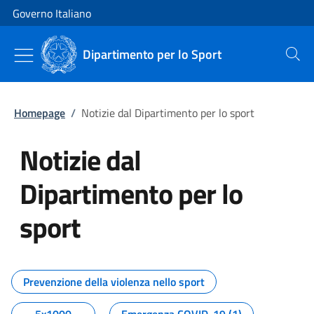
Vai al contenuto
Vai alla navigazione del sito
Governo Italiano
Dipartimento per lo Sport
Cerca
Homepage
/
Notizie dal Dipartimento per lo sport
Notizie dal
Dipartimento per lo
sport
Tutti i contenuti della pagina No
Prevenzione della violenza nello sport