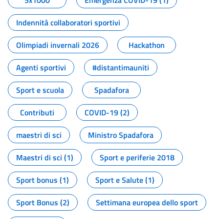
5x1000
Emergenza COVID-19 (1)
Indennità collaboratori sportivi
Olimpiadi invernali 2026
Hackathon
Agenti sportivi
#distantimauniti
Sport e scuola
Spadafora
Contributi
COVID-19 (2)
maestri di sci
Ministro Spadafora
Maestri di sci (1)
Sport e periferie 2018
Sport bonus (1)
Sport e Salute (1)
Sport Bonus (2)
Settimana europea dello sport