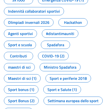
5x1000
Emergenza COVID-19 (1)
Indennità collaboratori sportivi
Olimpiadi invernali 2026
Hackathon
Agenti sportivi
#distantimauniti
Sport e scuola
Spadafora
Contributi
COVID-19 (2)
maestri di sci
Ministro Spadafora
Maestri di sci (1)
Sport e periferie 2018
Sport bonus (1)
Sport e Salute (1)
Sport Bonus (2)
Settimana europea dello sport