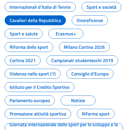
Internazionali d'Italia di Tennis
Sport e società
Cavalieri della Repubblica
Onoreficenze
Sport e salute
Erasmus+
Riforma dello sport
Milano Cortina 2026
Cortina 2021
Campionati studenteschi 2019
Violenza nello sport (1)
Consiglio d'Europa
Istituto per il Credito Sportivo
Parlamento europeo
Notizie
Promozione attività sportiva
Riforma sport
Giornata internazionale dello sport per lo sviluppo e la