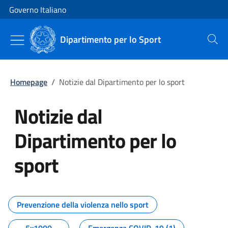
Vai al contenuto
Vai alla navigazione del sito
Governo Italiano
Dipartimento per lo Sport
Cerca
Homepage
/
Notizie dal Dipartimento per lo sport
Notizie dal
Dipartimento per lo
sport
Tutti i contenuti della pagina No
Prevenzione della violenza nello sport