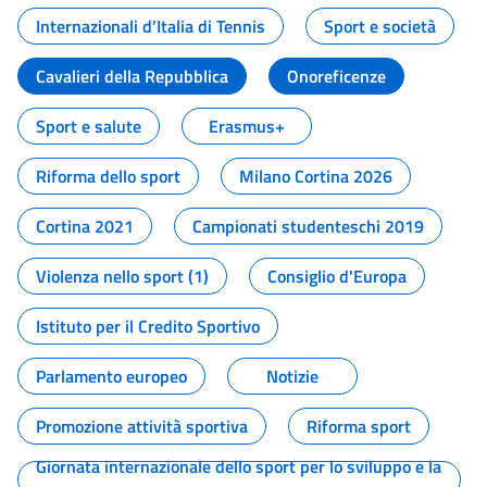
Internazionali d'Italia di Tennis
Sport e società
Cavalieri della Repubblica
Onoreficenze
Sport e salute
Erasmus+
Riforma dello sport
Milano Cortina 2026
Cortina 2021
Campionati studenteschi 2019
Violenza nello sport (1)
Consiglio d'Europa
Istituto per il Credito Sportivo
Parlamento europeo
Notizie
Promozione attività sportiva
Riforma sport
Giornata internazionale dello sport per lo sviluppo e la