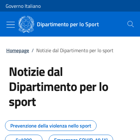
Vai al contenuto
Vai alla navigazione del sito
Governo Italiano
Dipartimento per lo Sport
Cerca
Homepage
/
Notizie dal Dipartimento per lo sport
Notizie dal
Dipartimento per lo
sport
Tutti i contenuti della pagina No
Prevenzione della violenza nello sport