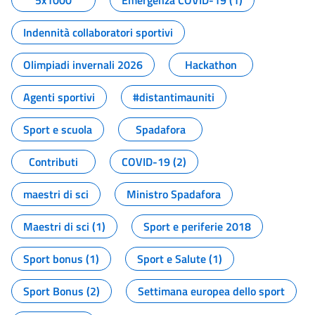
5x1000
Emergenza COVID-19 (1)
Indennità collaboratori sportivi
Olimpiadi invernali 2026
Hackathon
Agenti sportivi
#distantimauniti
Sport e scuola
Spadafora
Contributi
COVID-19 (2)
maestri di sci
Ministro Spadafora
Maestri di sci (1)
Sport e periferie 2018
Sport bonus (1)
Sport e Salute (1)
Sport Bonus (2)
Settimana europea dello sport