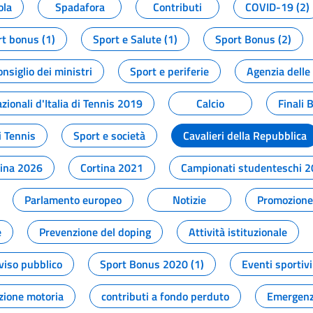
ola
Spadafora
Contributi
COVID-19 (2)
t bonus (1)
Sport e Salute (1)
Sport Bonus (2)
onsiglio dei ministri
Sport e periferie
Agenzia delle
zionali d'Italia di Tennis 2019
Calcio
Finali 
i Tennis
Sport e società
Cavalieri della Repubblica
tina 2026
Cortina 2021
Campionati studenteschi 
Parlamento europeo
Notizie
Promozione 
e
Prevenzione del doping
Attività istituzionale
viso pubblico
Sport Bonus 2020 (1)
Eventi sportivi
zione motoria
contributi a fondo perduto
Emergenz