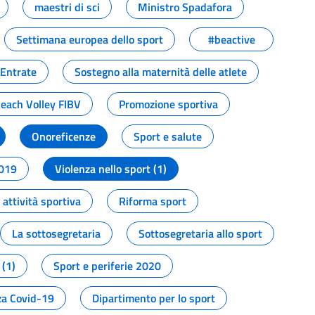
maestri di sci
Ministro Spadafora
Settimana europea dello sport
#beactive
 Entrate
Sostegno alla maternità delle atlete
Beach Volley FIBV
Promozione sportiva
Onoreficenze
Sport e salute
2019
Violenza nello sport (1)
attività sportiva
Riforma sport
La sottosegretaria
Sottosegretaria allo sport
 (1)
Sport e periferie 2020
a Covid-19
Dipartimento per lo sport