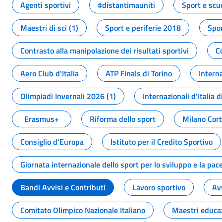
Agenti sportivi
#distantimauniti
Sport e scu
Maestri di sci (1)
Sport e periferie 2018
Spor
Contrasto alla manipolazione dei risultati sportivi
C
Aero Club d'Italia
ATP Finals di Torino
Interna
Olimpiadi Invernali 2026 (1)
Internazionali d'Italia d
Erasmus+
Riforma dello sport
Milano Cor
Consiglio d'Europa
Istituto per il Credito Sportivo
Giornata internazionale dello sport per lo sviluppo e la pac
Bandi Avvisi e Contributi
Lavoro sportivo
Av
Comitato Olimpico Nazionale Italiano
Maestri educa