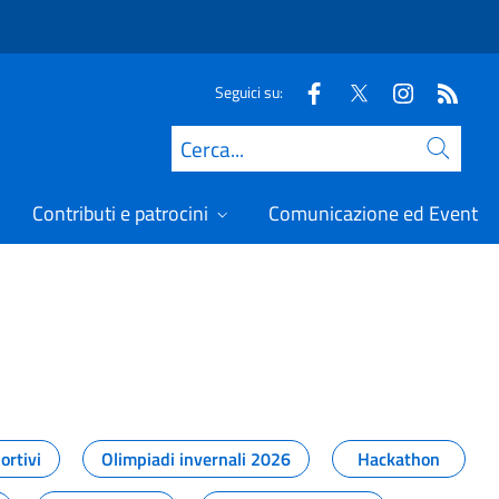
Seguici su:
Cerca
Contributi e patrocini
Comunicazione ed Eventi
t
ortivi
Olimpiadi invernali 2026
Hackathon