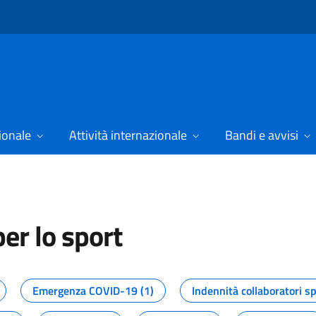
ionale
Attività internazionale
Bandi e avvisi
er lo sport
tizie dal Dipartimento per lo spor
Emergenza COVID-19 (1)
Indennità collaboratori sp