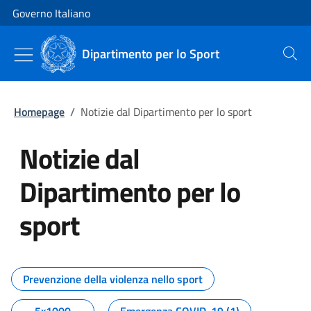
Vai al contenuto
Vai alla navigazione del sito
Governo Italiano
Dipartimento per lo Sport
Cerca
Homepage
/
Notizie dal Dipartimento per lo sport
Notizie dal
Dipartimento per lo
sport
Tutti i contenuti della pagina No
Prevenzione della violenza nello sport