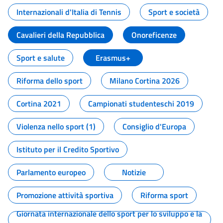
Internazionali d'Italia di Tennis
Sport e società
Cavalieri della Repubblica
Onoreficenze
Sport e salute
Erasmus+
Riforma dello sport
Milano Cortina 2026
Cortina 2021
Campionati studenteschi 2019
Violenza nello sport (1)
Consiglio d'Europa
Istituto per il Credito Sportivo
Parlamento europeo
Notizie
Promozione attività sportiva
Riforma sport
Giornata internazionale dello sport per lo sviluppo e la