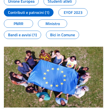
Unione Europea
Studenti atleti
Contributi e patrocini (1)
EYOF 2023
PNRR
Ministro
Bandi e avvisi (1)
Bici in Comune