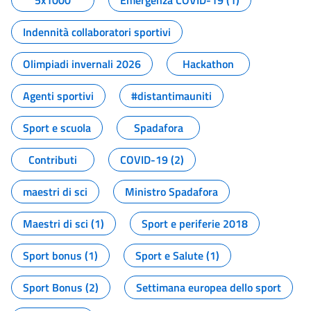
5x1000
Emergenza COVID-19 (1)
Indennità collaboratori sportivi
Olimpiadi invernali 2026
Hackathon
Agenti sportivi
#distantimauniti
Sport e scuola
Spadafora
Contributi
COVID-19 (2)
maestri di sci
Ministro Spadafora
Maestri di sci (1)
Sport e periferie 2018
Sport bonus (1)
Sport e Salute (1)
Sport Bonus (2)
Settimana europea dello sport