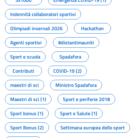
5x1000
Emergenza COVID-19 (1)
Indennità collaboratori sportivi
Olimpiadi invernali 2026
Hackathon
Agenti sportivi
#distantimauniti
Sport e scuola
Spadafora
Contributi
COVID-19 (2)
maestri di sci
Ministro Spadafora
Maestri di sci (1)
Sport e periferie 2018
Sport bonus (1)
Sport e Salute (1)
Sport Bonus (2)
Settimana europea dello sport