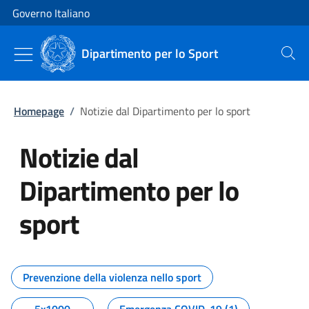
Vai al contenuto
Vai alla navigazione del sito
Governo Italiano
Dipartimento per lo Sport
Cerca
Homepage
/
Notizie dal Dipartimento per lo sport
Notizie dal
Dipartimento per lo
sport
Tutti i contenuti della pagina No
Prevenzione della violenza nello sport