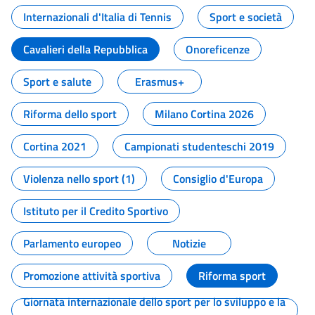
Internazionali d'Italia di Tennis
Sport e società
Cavalieri della Repubblica
Onoreficenze
Sport e salute
Erasmus+
Riforma dello sport
Milano Cortina 2026
Cortina 2021
Campionati studenteschi 2019
Violenza nello sport (1)
Consiglio d'Europa
Istituto per il Credito Sportivo
Parlamento europeo
Notizie
Promozione attività sportiva
Riforma sport
Giornata internazionale dello sport per lo sviluppo e la