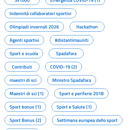
5x1000
Emergenza COVID-19 (1)
Indennità collaboratori sportivi
Olimpiadi invernali 2026
Hackathon
Agenti sportivi
#distantimauniti
Sport e scuola
Spadafora
Contributi
COVID-19 (2)
maestri di sci
Ministro Spadafora
Maestri di sci (1)
Sport e periferie 2018
Sport bonus (1)
Sport e Salute (1)
Sport Bonus (2)
Settimana europea dello sport