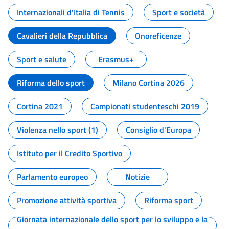
Internazionali d'Italia di Tennis
Sport e società
Cavalieri della Repubblica
Onoreficenze
Sport e salute
Erasmus+
Riforma dello sport
Milano Cortina 2026
Cortina 2021
Campionati studenteschi 2019
Violenza nello sport (1)
Consiglio d'Europa
Istituto per il Credito Sportivo
Parlamento europeo
Notizie
Promozione attività sportiva
Riforma sport
Giornata internazionale dello sport per lo sviluppo e la