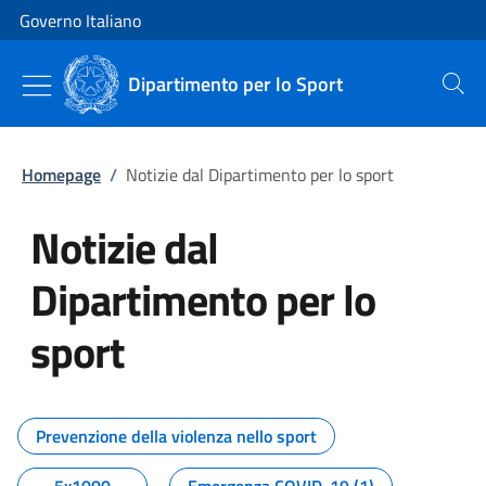
Vai al contenuto
Vai alla navigazione del sito
Governo Italiano
Dipartimento per lo Sport
Cerca
Homepage
/
Notizie dal Dipartimento per lo sport
Notizie dal
Dipartimento per lo
sport
Tutti i contenuti della pagina No
Prevenzione della violenza nello sport