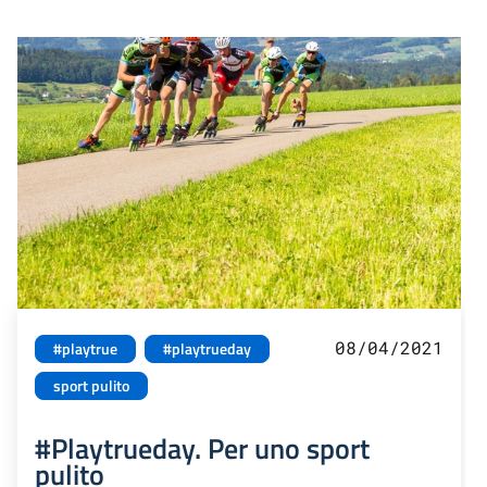
08/04/2021
#playtrue
#playtrueday
sport pulito
#Playtrueday. Per uno sport
pulito