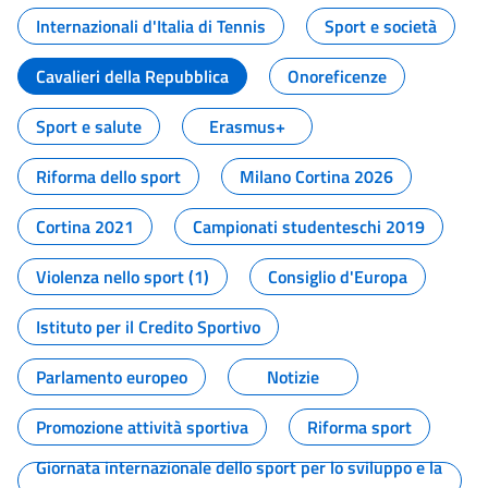
Internazionali d'Italia di Tennis
Sport e società
Cavalieri della Repubblica
Onoreficenze
Sport e salute
Erasmus+
Riforma dello sport
Milano Cortina 2026
Cortina 2021
Campionati studenteschi 2019
Violenza nello sport (1)
Consiglio d'Europa
Istituto per il Credito Sportivo
Parlamento europeo
Notizie
Promozione attività sportiva
Riforma sport
Giornata internazionale dello sport per lo sviluppo e la