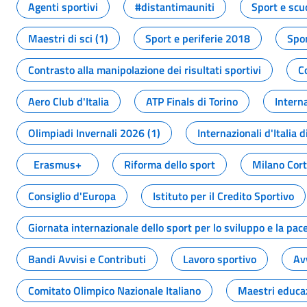
Agenti sportivi
#distantimauniti
Sport e scu
Maestri di sci (1)
Sport e periferie 2018
Spor
Contrasto alla manipolazione dei risultati sportivi
C
Aero Club d'Italia
ATP Finals di Torino
Interna
Olimpiadi Invernali 2026 (1)
Internazionali d'Italia d
Erasmus+
Riforma dello sport
Milano Cor
Consiglio d'Europa
Istituto per il Credito Sportivo
Giornata internazionale dello sport per lo sviluppo e la pac
Bandi Avvisi e Contributi
Lavoro sportivo
Av
Comitato Olimpico Nazionale Italiano
Maestri educa