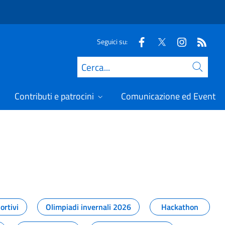
Seguici su:
Cerca
Contributi e patrocini
Comunicazione ed Eventi
t
ortivi
Olimpiadi invernali 2026
Hackathon