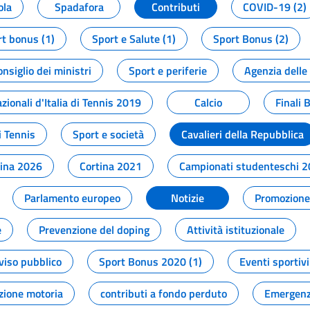
ola
Spadafora
Contributi
COVID-19 (2)
t bonus (1)
Sport e Salute (1)
Sport Bonus (2)
onsiglio dei ministri
Sport e periferie
Agenzia delle
zionali d'Italia di Tennis 2019
Calcio
Finali 
i Tennis
Sport e società
Cavalieri della Repubblica
tina 2026
Cortina 2021
Campionati studenteschi 
Parlamento europeo
Notizie
Promozione 
e
Prevenzione del doping
Attività istituzionale
viso pubblico
Sport Bonus 2020 (1)
Eventi sportivi
zione motoria
contributi a fondo perduto
Emergenz