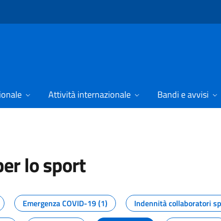
ionale
Attività internazionale
Bandi e avvisi
er lo sport
tizie dal Dipartimento per lo spor
Emergenza COVID-19 (1)
Indennità collaboratori sp