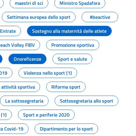
maestri di sci
Ministro Spadafora
Settimana europea dello sport
#beactive
 Entrate
Sostegno alla maternità delle atlete
Beach Volley FIBV
Promozione sportiva
Onoreficenze
Sport e salute
2019
Violenza nello sport (1)
attività sportiva
Riforma sport
La sottosegretaria
Sottosegretaria allo sport
 (1)
Sport e periferie 2020
a Covid-19
Dipartimento per lo sport