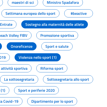
maestri di sci
Ministro Spadafora
Settimana europea dello sport
#beactive
 Entrate
Sostegno alla maternità delle atlete
Beach Volley FIBV
Promozione sportiva
Onoreficenze
Sport e salute
2019
Violenza nello sport (1)
attività sportiva
Riforma sport
La sottosegretaria
Sottosegretaria allo sport
 (1)
Sport e periferie 2020
a Covid-19
Dipartimento per lo sport