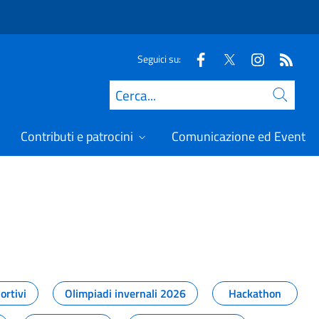
Seguici su:
Cerca
Contributi e patrocini
Comunicazione ed Eventi
t
ortivi
Olimpiadi invernali 2026
Hackathon