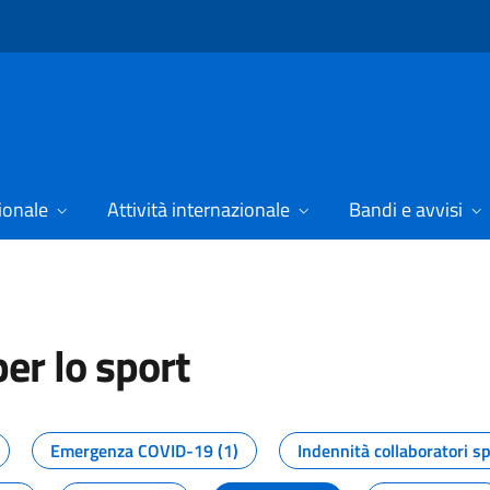
ionale
Attività internazionale
Bandi e avvisi
er lo sport
tizie dal Dipartimento per lo spor
Emergenza COVID-19 (1)
Indennità collaboratori sp