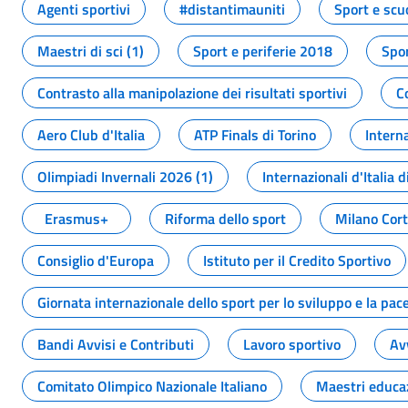
Agenti sportivi
#distantimauniti
Sport e scu
Maestri di sci (1)
Sport e periferie 2018
Spor
Contrasto alla manipolazione dei risultati sportivi
C
Aero Club d'Italia
ATP Finals di Torino
Interna
Olimpiadi Invernali 2026 (1)
Internazionali d'Italia d
Erasmus+
Riforma dello sport
Milano Cor
Consiglio d'Europa
Istituto per il Credito Sportivo
Giornata internazionale dello sport per lo sviluppo e la pac
Bandi Avvisi e Contributi
Lavoro sportivo
Av
Comitato Olimpico Nazionale Italiano
Maestri educa