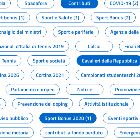
ola
Spadafora
Contributi
COVID-19 (2)
t bonus (1)
Sport e Salute (1)
Sport Bonus (2)
onsiglio dei ministri
Sport e periferie
Agenzia delle
zionali d'Italia di Tennis 2019
Calcio
Finali 
i Tennis
Sport e società
Cavalieri della Repubblica
tina 2026
Cortina 2021
Campionati studenteschi 
Parlamento europeo
Notizie
Promozione 
e
Prevenzione del doping
Attività istituzionale
viso pubblico
Sport Bonus 2020 (1)
Eventi sportivi
zione motoria
contributi a fondo perduto
Emergenz