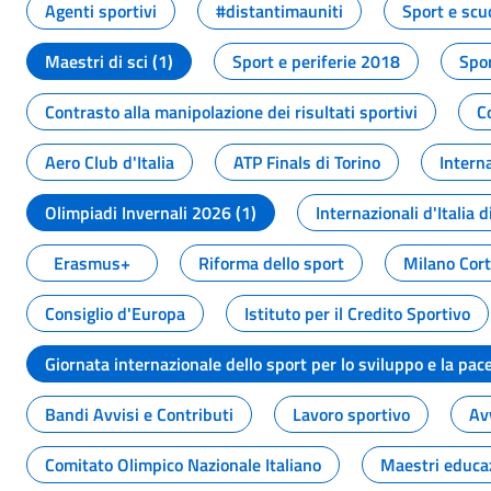
Agenti sportivi
#distantimauniti
Sport e scu
Maestri di sci (1)
Sport e periferie 2018
Spor
Contrasto alla manipolazione dei risultati sportivi
C
Aero Club d'Italia
ATP Finals di Torino
Interna
Olimpiadi Invernali 2026 (1)
Internazionali d'Italia d
Erasmus+
Riforma dello sport
Milano Cor
Consiglio d'Europa
Istituto per il Credito Sportivo
Giornata internazionale dello sport per lo sviluppo e la pac
Bandi Avvisi e Contributi
Lavoro sportivo
Av
Comitato Olimpico Nazionale Italiano
Maestri educa