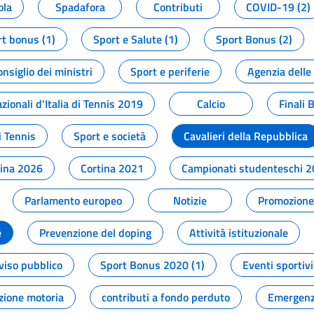
ola
Spadafora
Contributi
COVID-19 (2)
t bonus (1)
Sport e Salute (1)
Sport Bonus (2)
onsiglio dei ministri
Sport e periferie
Agenzia delle
zionali d'Italia di Tennis 2019
Calcio
Finali 
i Tennis
Sport e società
Cavalieri della Repubblica
tina 2026
Cortina 2021
Campionati studenteschi 
Parlamento europeo
Notizie
Promozione 
e
Prevenzione del doping
Attività istituzionale
viso pubblico
Sport Bonus 2020 (1)
Eventi sportivi
zione motoria
contributi a fondo perduto
Emergenz