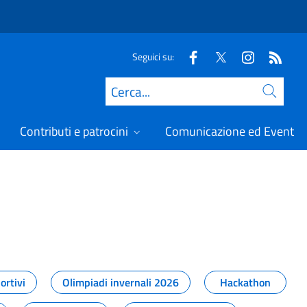
Seguici su:
Cerca
Contributi e patrocini
Comunicazione ed Eventi
t
ortivi
Olimpiadi invernali 2026
Hackathon