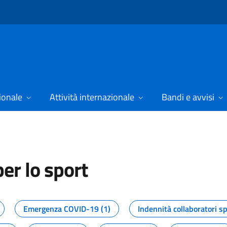
ionale
Attività internazionale
Bandi e avvisi
er lo sport
tizie dal Dipartimento per lo spor
Emergenza COVID-19 (1)
Indennità collaboratori sp