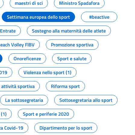
maestri di sci
Ministro Spadafora
Settimana europea dello sport
#beactive
 Entrate
Sostegno alla maternità delle atlete
Beach Volley FIBV
Promozione sportiva
Onoreficenze
Sport e salute
2019
Violenza nello sport (1)
attività sportiva
Riforma sport
La sottosegretaria
Sottosegretaria allo sport
 (1)
Sport e periferie 2020
a Covid-19
Dipartimento per lo sport