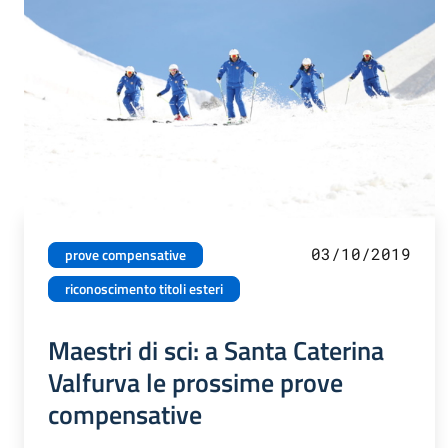
03/10/2019
prove compensative
riconoscimento titoli esteri
Maestri di sci: a Santa Caterina
Valfurva le prossime prove
compensative