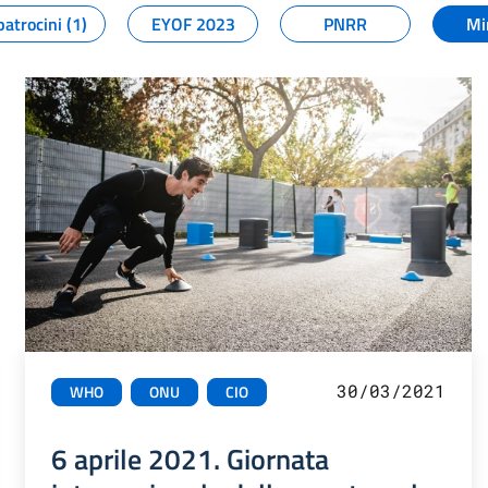
patrocini (1)
EYOF 2023
PNRR
Mi
30/03/2021
WHO
ONU
CIO
6 aprile 2021. Giornata