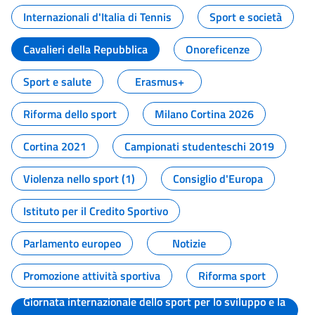
Internazionali d'Italia di Tennis
Sport e società
Cavalieri della Repubblica
Onoreficenze
Sport e salute
Erasmus+
Riforma dello sport
Milano Cortina 2026
Cortina 2021
Campionati studenteschi 2019
Violenza nello sport (1)
Consiglio d'Europa
Istituto per il Credito Sportivo
Parlamento europeo
Notizie
Promozione attività sportiva
Riforma sport
Giornata internazionale dello sport per lo sviluppo e la