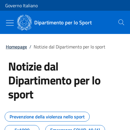
Vai al contenuto
Vai alla navigazione del sito
Governo Italiano
Dipartimento per lo Sport
Cerca
Homepage
/
Notizie dal Dipartimento per lo sport
Notizie dal
Dipartimento per lo
sport
Tutti i contenuti della pagina No
Prevenzione della violenza nello sport