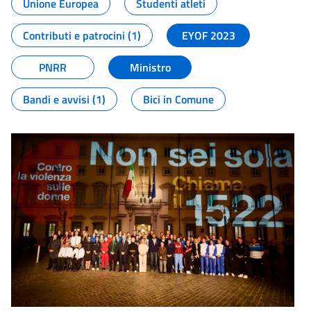
Unione Europea
Studenti atleti
Contributi e patrocini (1)
EYOF 2023
PNRR
Ministro
Bandi e avvisi (1)
Bici in Comune