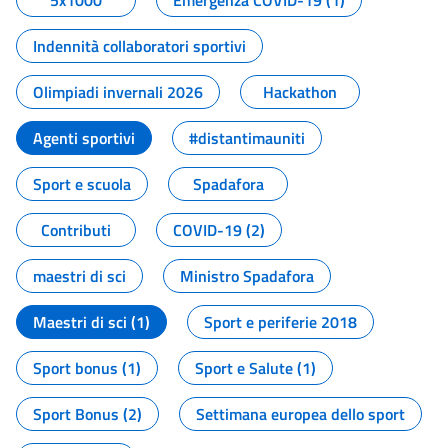
5x1000
Emergenza COVID-19 (1)
Indennità collaboratori sportivi
Olimpiadi invernali 2026
Hackathon
Agenti sportivi
#distantimauniti
Sport e scuola
Spadafora
Contributi
COVID-19 (2)
maestri di sci
Ministro Spadafora
Maestri di sci (1)
Sport e periferie 2018
Sport bonus (1)
Sport e Salute (1)
Sport Bonus (2)
Settimana europea dello sport