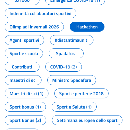
5x1000
Emergenza COVID-19 (1)
Indennità collaboratori sportivi
Olimpiadi invernali 2026
Hackathon
Agenti sportivi
#distantimauniti
Sport e scuola
Spadafora
Contributi
COVID-19 (2)
maestri di sci
Ministro Spadafora
Maestri di sci (1)
Sport e periferie 2018
Sport bonus (1)
Sport e Salute (1)
Sport Bonus (2)
Settimana europea dello sport