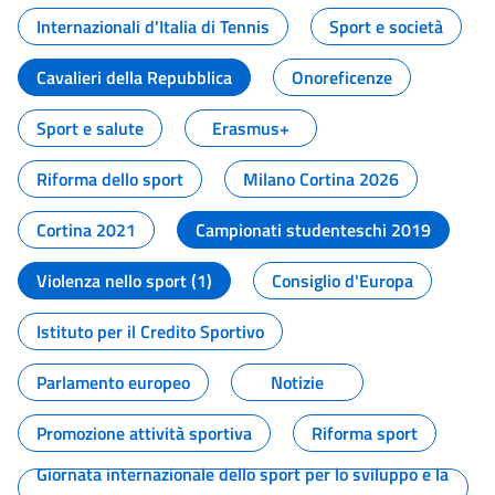
Internazionali d'Italia di Tennis
Sport e società
Cavalieri della Repubblica
Onoreficenze
Sport e salute
Erasmus+
Riforma dello sport
Milano Cortina 2026
Cortina 2021
Campionati studenteschi 2019
Violenza nello sport (1)
Consiglio d'Europa
Istituto per il Credito Sportivo
Parlamento europeo
Notizie
Promozione attività sportiva
Riforma sport
Giornata internazionale dello sport per lo sviluppo e la