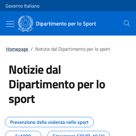
Vai al contenuto
Vai alla navigazione del sito
Governo Italiano
Dipartimento per lo Sport
Cerca
Homepage
/
Notizie dal Dipartimento per lo sport
Notizie dal
Dipartimento per lo
sport
Tutti i contenuti della pagina No
Prevenzione della violenza nello sport