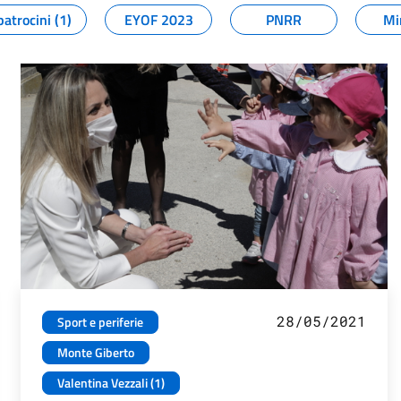
patrocini (1)
EYOF 2023
PNRR
Mi
28/05/2021
Sport e periferie
Monte Giberto
Valentina Vezzali (1)