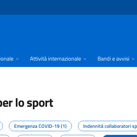
ionale
Attività internazionale
Bandi e avvisi
er lo sport
tizie dal Dipartimento per lo spor
Emergenza COVID-19 (1)
Indennità collaboratori sp