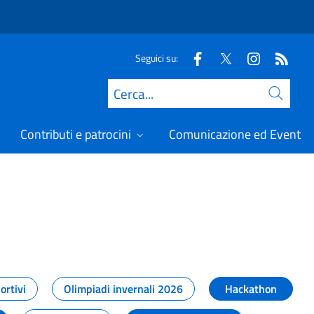
Seguici su:
Cerca
Contributi e patrocini
Comunicazione ed Eventi
t
ortivi
Olimpiadi invernali 2026
Hackathon