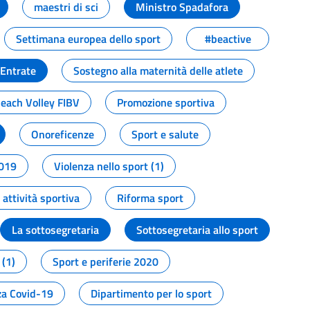
maestri di sci
Ministro Spadafora
Settimana europea dello sport
#beactive
 Entrate
Sostegno alla maternità delle atlete
Beach Volley FIBV
Promozione sportiva
Onoreficenze
Sport e salute
2019
Violenza nello sport (1)
attività sportiva
Riforma sport
La sottosegretaria
Sottosegretaria allo sport
 (1)
Sport e periferie 2020
a Covid-19
Dipartimento per lo sport