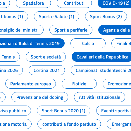
ola
Spadafora
Contributi
COVID-19 (2)
t bonus (1)
Sport e Salute (1)
Sport Bonus (2)
onsiglio dei ministri
Sport e periferie
Agenzia delle
zionali d'Italia di Tennis 2019
Calcio
Finali 
i Tennis
Sport e società
Cavalieri della Repubblica
tina 2026
Cortina 2021
Campionati studenteschi 
Parlamento europeo
Notizie
Promozione 
e
Prevenzione del doping
Attività istituzionale
viso pubblico
Sport Bonus 2020 (1)
Eventi sportivi
zione motoria
contributi a fondo perduto
Emergenz