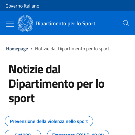
Vai al contenuto
Vai alla navigazione del sito
Governo Italiano
Dipartimento per lo Sport
Cerca
Homepage
/
Notizie dal Dipartimento per lo sport
Notizie dal
Dipartimento per lo
sport
Tutti i contenuti della pagina No
Prevenzione della violenza nello sport