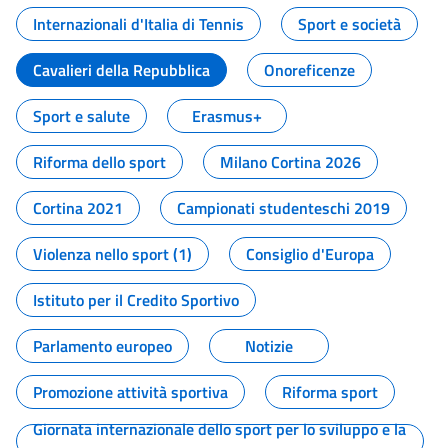
Internazionali d'Italia di Tennis
Sport e società
Cavalieri della Repubblica
Onoreficenze
Sport e salute
Erasmus+
Riforma dello sport
Milano Cortina 2026
Cortina 2021
Campionati studenteschi 2019
Violenza nello sport (1)
Consiglio d'Europa
Istituto per il Credito Sportivo
Parlamento europeo
Notizie
Promozione attività sportiva
Riforma sport
Giornata internazionale dello sport per lo sviluppo e la