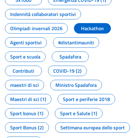
5x1000
Emergenza COVID-19 (1)
Indennità collaboratori sportivi
Olimpiadi invernali 2026
Hackathon
Agenti sportivi
#distantimauniti
Sport e scuola
Spadafora
Contributi
COVID-19 (2)
maestri di sci
Ministro Spadafora
Maestri di sci (1)
Sport e periferie 2018
Sport bonus (1)
Sport e Salute (1)
Sport Bonus (2)
Settimana europea dello sport