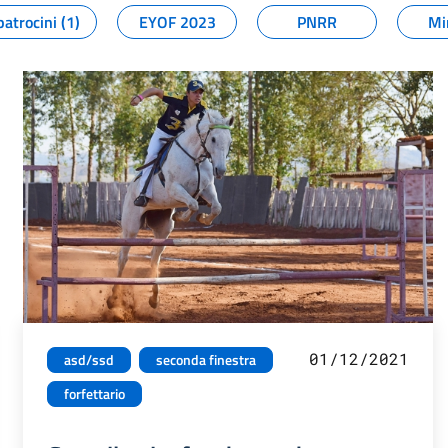
patrocini (1)
EYOF 2023
PNRR
Mi
01/12/2021
asd/ssd
seconda finestra
forfettario