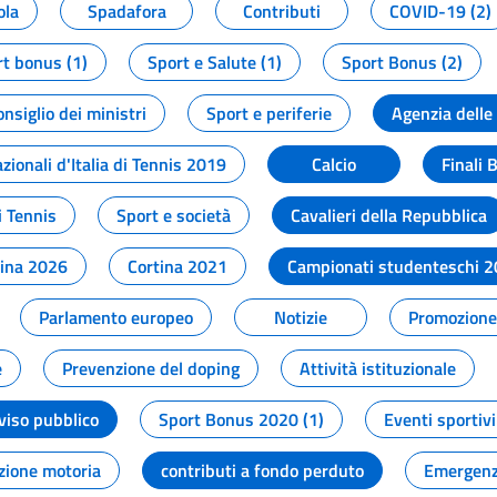
ola
Spadafora
Contributi
COVID-19 (2)
t bonus (1)
Sport e Salute (1)
Sport Bonus (2)
onsiglio dei ministri
Sport e periferie
Agenzia delle
zionali d'Italia di Tennis 2019
Calcio
Finali 
i Tennis
Sport e società
Cavalieri della Repubblica
tina 2026
Cortina 2021
Campionati studenteschi 
Parlamento europeo
Notizie
Promozione 
e
Prevenzione del doping
Attività istituzionale
viso pubblico
Sport Bonus 2020 (1)
Eventi sportivi
zione motoria
contributi a fondo perduto
Emergenz