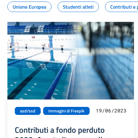
Unione Europea
Studenti atleti
Contributi e 
19/06/2023
asd/ssd
Immagini di Freepik
Contributi a fondo perduto