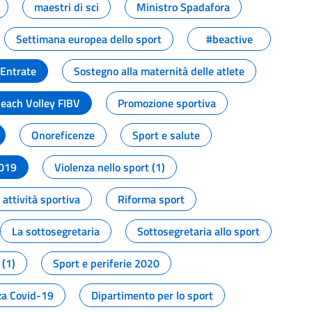
maestri di sci
Ministro Spadafora
Settimana europea dello sport
#beactive
 Entrate
Sostegno alla maternità delle atlete
Beach Volley FIBV
Promozione sportiva
Onoreficenze
Sport e salute
2019
Violenza nello sport (1)
attività sportiva
Riforma sport
La sottosegretaria
Sottosegretaria allo sport
 (1)
Sport e periferie 2020
a Covid-19
Dipartimento per lo sport