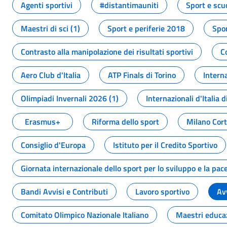
Agenti sportivi
#distantimauniti
Sport e scu
Maestri di sci (1)
Sport e periferie 2018
Spor
Contrasto alla manipolazione dei risultati sportivi
C
Aero Club d'Italia
ATP Finals di Torino
Interna
Olimpiadi Invernali 2026 (1)
Internazionali d'Italia d
Erasmus+
Riforma dello sport
Milano Cor
Consiglio d'Europa
Istituto per il Credito Sportivo
Giornata internazionale dello sport per lo sviluppo e la pac
Bandi Avvisi e Contributi
Lavoro sportivo
Av
Comitato Olimpico Nazionale Italiano
Maestri educa