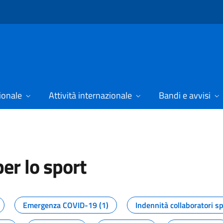
ionale
Attività internazionale
Bandi e avvisi
er lo sport
tizie dal Dipartimento per lo spor
Emergenza COVID-19 (1)
Indennità collaboratori sp