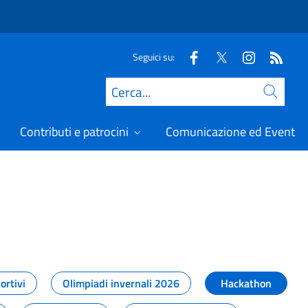
Seguici su:
Cerca
Contributi e patrocini
Comunicazione ed Eventi
t
ortivi
Olimpiadi invernali 2026
Hackathon