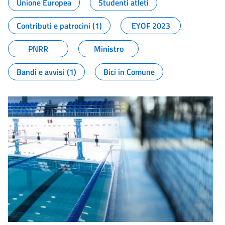
Unione Europea
Studenti atleti
Contributi e patrocini (1)
EYOF 2023
PNRR
Ministro
Bandi e avvisi (1)
Bici in Comune