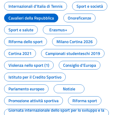
Internazionali d'Italia di Tennis
Sport e società
Cavalieri della Repubblica
Onoreficenze
Sport e salute
Erasmus+
Riforma dello sport
Milano Cortina 2026
Cortina 2021
Campionati studenteschi 2019
Violenza nello sport (1)
Consiglio d'Europa
Istituto per il Credito Sportivo
Parlamento europeo
Notizie
Promozione attività sportiva
Riforma sport
Giornata internazionale dello sport per lo sviluppo e la