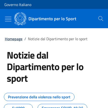
Vai al contenuto
Vai alla navigazione del sito
Governo Italiano
Dipartimento per lo Sport
Cerca
Homepage
/
Notizie dal Dipartimento per lo sport
Notizie dal
Dipartimento per lo
sport
Tutti i contenuti della pagina No
Prevenzione della violenza nello sport