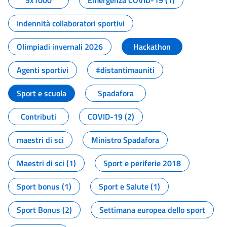
5x1000
Emergenza COVID-19 (1)
Indennità collaboratori sportivi
Olimpiadi invernali 2026
Hackathon
Agenti sportivi
#distantimauniti
Sport e scuola
Spadafora
Contributi
COVID-19 (2)
maestri di sci
Ministro Spadafora
Maestri di sci (1)
Sport e periferie 2018
Sport bonus (1)
Sport e Salute (1)
Sport Bonus (2)
Settimana europea dello sport