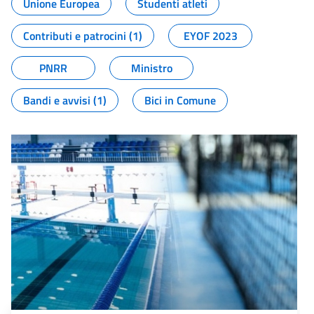
Unione Europea
Studenti atleti
Contributi e patrocini (1)
EYOF 2023
PNRR
Ministro
Bandi e avvisi (1)
Bici in Comune