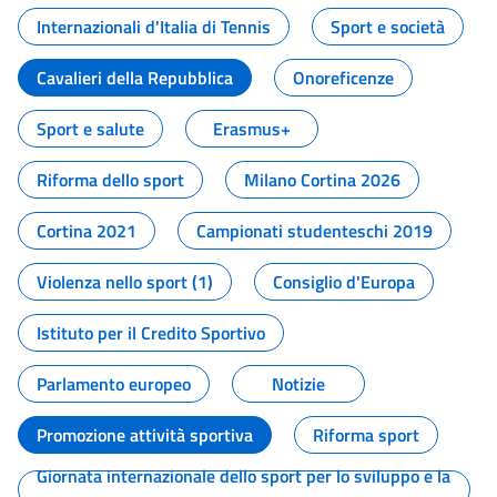
Internazionali d'Italia di Tennis
Sport e società
Cavalieri della Repubblica
Onoreficenze
Sport e salute
Erasmus+
Riforma dello sport
Milano Cortina 2026
Cortina 2021
Campionati studenteschi 2019
Violenza nello sport (1)
Consiglio d'Europa
Istituto per il Credito Sportivo
Parlamento europeo
Notizie
Promozione attività sportiva
Riforma sport
Giornata internazionale dello sport per lo sviluppo e la