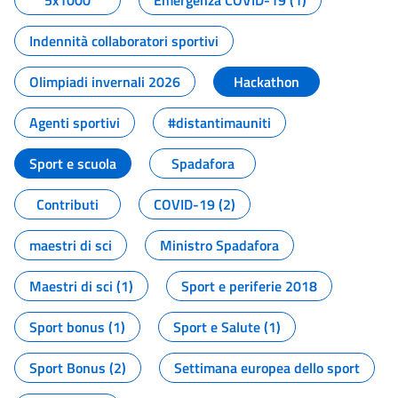
5x1000
Emergenza COVID-19 (1)
Indennità collaboratori sportivi
Olimpiadi invernali 2026
Hackathon
Agenti sportivi
#distantimauniti
Sport e scuola
Spadafora
Contributi
COVID-19 (2)
maestri di sci
Ministro Spadafora
Maestri di sci (1)
Sport e periferie 2018
Sport bonus (1)
Sport e Salute (1)
Sport Bonus (2)
Settimana europea dello sport