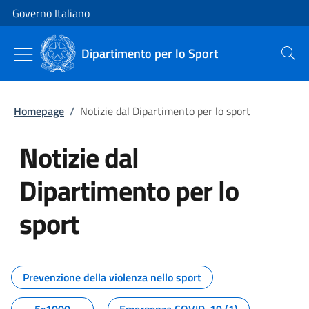
Vai al contenuto
Vai alla navigazione del sito
Governo Italiano
Dipartimento per lo Sport
Cerca
Homepage
/
Notizie dal Dipartimento per lo sport
Notizie dal
Dipartimento per lo
sport
Tutti i contenuti della pagina No
Prevenzione della violenza nello sport