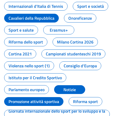
Internazionali d'Italia di Tennis
Sport e società
Cavalieri della Repubblica
Onoreficenze
Sport e salute
Erasmus+
Riforma dello sport
Milano Cortina 2026
Cortina 2021
Campionati studenteschi 2019
Violenza nello sport (1)
Consiglio d'Europa
Istituto per il Credito Sportivo
Parlamento europeo
Notizie
Promozione attività sportiva
Riforma sport
Giornata internazionale dello sport per lo sviluppo e la