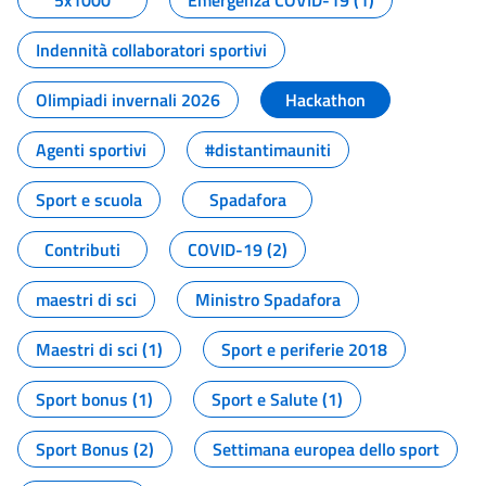
5x1000
Emergenza COVID-19 (1)
Indennità collaboratori sportivi
Olimpiadi invernali 2026
Hackathon
Agenti sportivi
#distantimauniti
Sport e scuola
Spadafora
Contributi
COVID-19 (2)
maestri di sci
Ministro Spadafora
Maestri di sci (1)
Sport e periferie 2018
Sport bonus (1)
Sport e Salute (1)
Sport Bonus (2)
Settimana europea dello sport