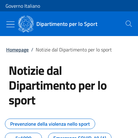
Vai al contenuto
Vai alla navigazione del sito
Governo Italiano
Dipartimento per lo Sport
Cerca
Homepage
/
Notizie dal Dipartimento per lo sport
Notizie dal
Dipartimento per lo
sport
Tutti i contenuti della pagina No
Prevenzione della violenza nello sport