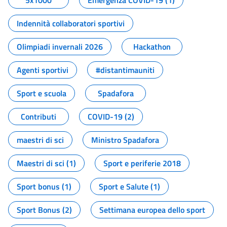
5x1000
Emergenza COVID-19 (1)
Indennità collaboratori sportivi
Olimpiadi invernali 2026
Hackathon
Agenti sportivi
#distantimauniti
Sport e scuola
Spadafora
Contributi
COVID-19 (2)
maestri di sci
Ministro Spadafora
Maestri di sci (1)
Sport e periferie 2018
Sport bonus (1)
Sport e Salute (1)
Sport Bonus (2)
Settimana europea dello sport