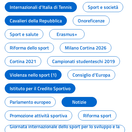
Internazionali d'Italia di Tennis
Sport e società
Cavalieri della Repubblica
Onoreficenze
Sport e salute
Erasmus+
Riforma dello sport
Milano Cortina 2026
Cortina 2021
Campionati studenteschi 2019
Violenza nello sport (1)
Consiglio d'Europa
Istituto per il Credito Sportivo
Parlamento europeo
Notizie
Promozione attività sportiva
Riforma sport
Giornata internazionale dello sport per lo sviluppo e la