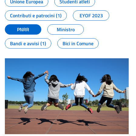
Unione Europea
Studenti atleti
Contributi e patrocini (1)
EYOF 2023
PNRR
Ministro
Bandi e avvisi (1)
Bici in Comune