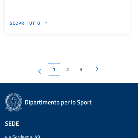
SCOPRI TUTTO
1
2
3
Dipartimento per lo Sport
SEDE
via Sardegna, 49