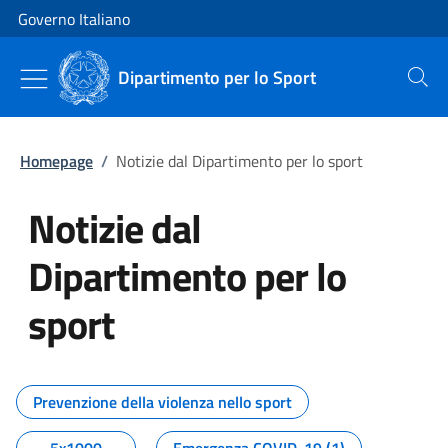
Vai al contenuto
Vai alla navigazione del sito
Governo Italiano
Dipartimento per lo Sport
Cerca
Homepage
/
Notizie dal Dipartimento per lo sport
Notizie dal
Dipartimento per lo
sport
Tutti i contenuti della pagina No
Prevenzione della violenza nello sport