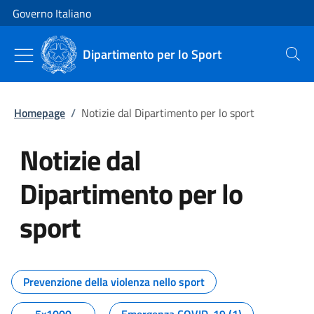
Vai al contenuto
Vai alla navigazione del sito
Governo Italiano
Dipartimento per lo Sport
Cerca
Homepage
/
Notizie dal Dipartimento per lo sport
Notizie dal
Dipartimento per lo
sport
Tutti i contenuti della pagina No
Prevenzione della violenza nello sport