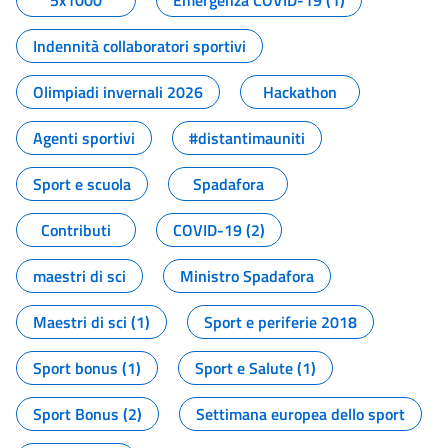
5x1000
Emergenza COVID-19 (1)
Indennità collaboratori sportivi
Olimpiadi invernali 2026
Hackathon
Agenti sportivi
#distantimauniti
Sport e scuola
Spadafora
Contributi
COVID-19 (2)
maestri di sci
Ministro Spadafora
Maestri di sci (1)
Sport e periferie 2018
Sport bonus (1)
Sport e Salute (1)
Sport Bonus (2)
Settimana europea dello sport