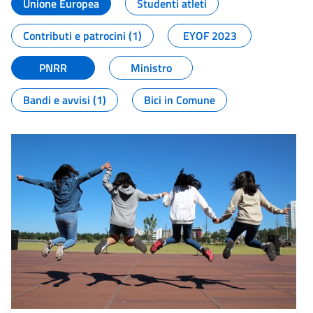
Unione Europea
Studenti atleti
Contributi e patrocini (1)
EYOF 2023
PNRR
Ministro
Bandi e avvisi (1)
Bici in Comune