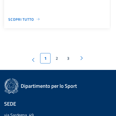
SCOPRI TUTTO
1
2
3
Dipartimento per lo Sport
SEDE
via Sardegna, 49