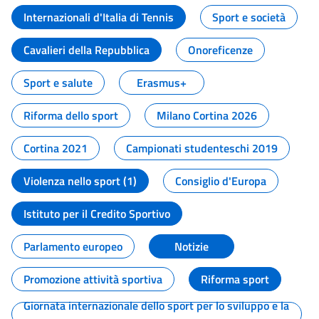
Internazionali d'Italia di Tennis
Sport e società
Cavalieri della Repubblica
Onoreficenze
Sport e salute
Erasmus+
Riforma dello sport
Milano Cortina 2026
Cortina 2021
Campionati studenteschi 2019
Violenza nello sport (1)
Consiglio d'Europa
Istituto per il Credito Sportivo
Parlamento europeo
Notizie
Promozione attività sportiva
Riforma sport
Giornata internazionale dello sport per lo sviluppo e la