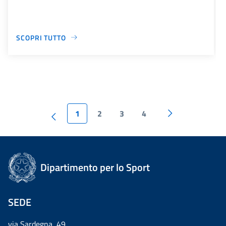
SCOPRI TUTTO
1
2
3
4
Dipartimento per lo Sport
SEDE
via Sardegna, 49