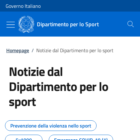
Vai al contenuto
Vai alla navigazione del sito
Governo Italiano
Dipartimento per lo Sport
Cerca
Homepage
/
Notizie dal Dipartimento per lo sport
Notizie dal
Dipartimento per lo
sport
Tutti i contenuti della pagina No
Prevenzione della violenza nello sport