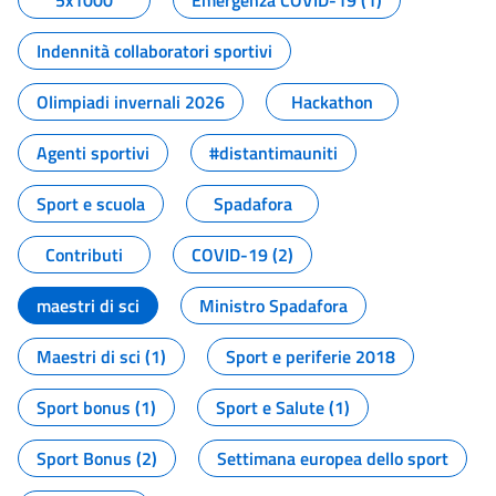
5x1000
Emergenza COVID-19 (1)
Indennità collaboratori sportivi
Olimpiadi invernali 2026
Hackathon
Agenti sportivi
#distantimauniti
Sport e scuola
Spadafora
Contributi
COVID-19 (2)
maestri di sci
Ministro Spadafora
Maestri di sci (1)
Sport e periferie 2018
Sport bonus (1)
Sport e Salute (1)
Sport Bonus (2)
Settimana europea dello sport