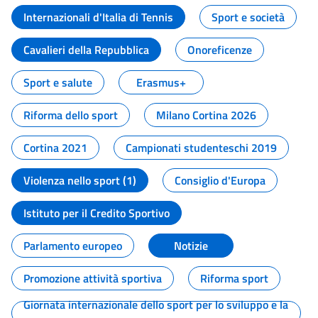
Internazionali d'Italia di Tennis
Sport e società
Cavalieri della Repubblica
Onoreficenze
Sport e salute
Erasmus+
Riforma dello sport
Milano Cortina 2026
Cortina 2021
Campionati studenteschi 2019
Violenza nello sport (1)
Consiglio d'Europa
Istituto per il Credito Sportivo
Parlamento europeo
Notizie
Promozione attività sportiva
Riforma sport
Giornata internazionale dello sport per lo sviluppo e la