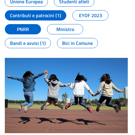
Unione Europea
Studenti atleti
Contributi e patrocini (1)
EYOF 2023
PNRR
Ministro
Bandi e avvisi (1)
Bici in Comune