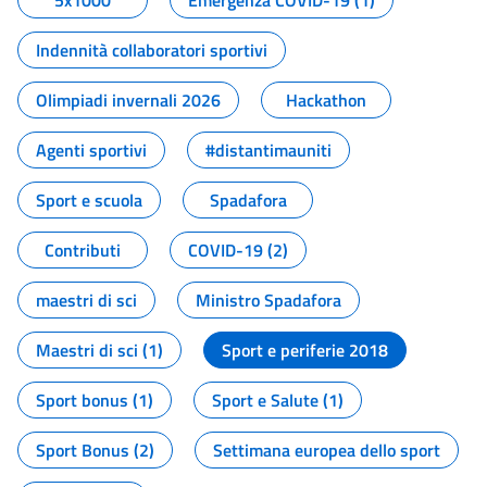
5x1000
Emergenza COVID-19 (1)
Indennità collaboratori sportivi
Olimpiadi invernali 2026
Hackathon
Agenti sportivi
#distantimauniti
Sport e scuola
Spadafora
Contributi
COVID-19 (2)
maestri di sci
Ministro Spadafora
Maestri di sci (1)
Sport e periferie 2018
Sport bonus (1)
Sport e Salute (1)
Sport Bonus (2)
Settimana europea dello sport