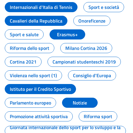
Internazionali d'Italia di Tennis
Sport e società
Cavalieri della Repubblica
Onoreficenze
Sport e salute
Erasmus+
Riforma dello sport
Milano Cortina 2026
Cortina 2021
Campionati studenteschi 2019
Violenza nello sport (1)
Consiglio d'Europa
Istituto per il Credito Sportivo
Parlamento europeo
Notizie
Promozione attività sportiva
Riforma sport
Giornata internazionale dello sport per lo sviluppo e la