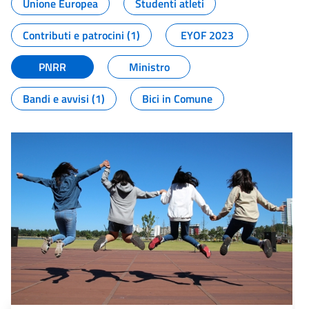
Unione Europea
Studenti atleti
Contributi e patrocini (1)
EYOF 2023
PNRR
Ministro
Bandi e avvisi (1)
Bici in Comune