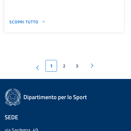
SCOPRI TUTTO
1
2
3
Dipartimento per lo Sport
SEDE
via Sardegna, 49