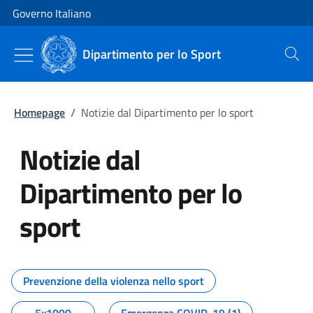
Vai al contenuto
Vai alla navigazione del sito
Governo Italiano
Dipartimento per lo Sport
Cerca
Homepage
/
Notizie dal Dipartimento per lo sport
Notizie dal
Dipartimento per lo
sport
Tutti i contenuti della pagina No
Prevenzione della violenza nello sport