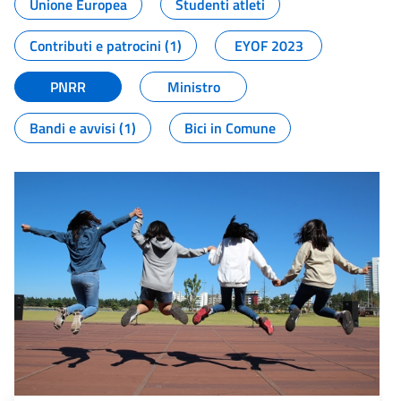
Unione Europea
Studenti atleti
Contributi e patrocini (1)
EYOF 2023
PNRR
Ministro
Bandi e avvisi (1)
Bici in Comune