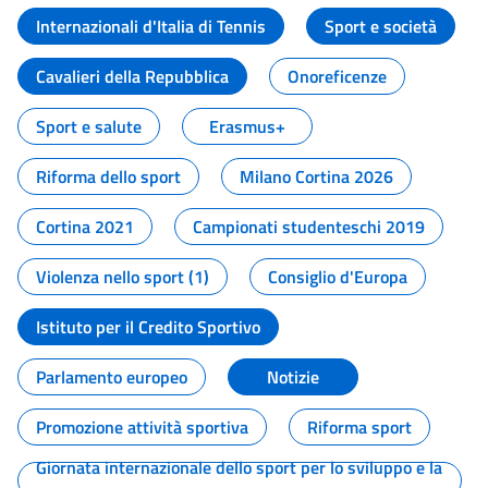
Internazionali d'Italia di Tennis
Sport e società
Cavalieri della Repubblica
Onoreficenze
Sport e salute
Erasmus+
Riforma dello sport
Milano Cortina 2026
Cortina 2021
Campionati studenteschi 2019
Violenza nello sport (1)
Consiglio d'Europa
Istituto per il Credito Sportivo
Parlamento europeo
Notizie
Promozione attività sportiva
Riforma sport
Giornata internazionale dello sport per lo sviluppo e la