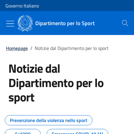
Vai al contenuto
Vai alla navigazione del sito
Governo Italiano
Dipartimento per lo Sport
Cerca
Homepage
/
Notizie dal Dipartimento per lo sport
Notizie dal
Dipartimento per lo
sport
Tutti i contenuti della pagina No
Prevenzione della violenza nello sport