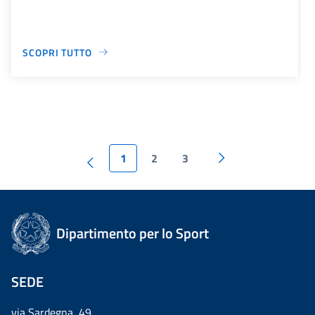
SCOPRI TUTTO
1
2
3
Dipartimento per lo Sport
SEDE
via Sardegna, 49