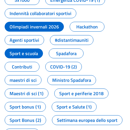
5x1000
Emergenza COVID-19 (1)
Indennità collaboratori sportivi
Olimpiadi invernali 2026
Hackathon
Agenti sportivi
#distantimauniti
Sport e scuola
Spadafora
Contributi
COVID-19 (2)
maestri di sci
Ministro Spadafora
Maestri di sci (1)
Sport e periferie 2018
Sport bonus (1)
Sport e Salute (1)
Sport Bonus (2)
Settimana europea dello sport