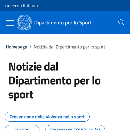
Vai al contenuto
Vai alla navigazione del sito
Governo Italiano
Dipartimento per lo Sport
Cerca
Homepage
/
Notizie dal Dipartimento per lo sport
Notizie dal
Dipartimento per lo
sport
Tutti i contenuti della pagina No
Prevenzione della violenza nello sport