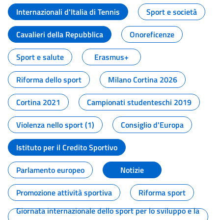
Internazionali d'Italia di Tennis
Sport e società
Cavalieri della Repubblica
Onoreficenze
Sport e salute
Erasmus+
Riforma dello sport
Milano Cortina 2026
Cortina 2021
Campionati studenteschi 2019
Violenza nello sport (1)
Consiglio d'Europa
Istituto per il Credito Sportivo
Parlamento europeo
Notizie
Promozione attività sportiva
Riforma sport
Giornata internazionale dello sport per lo sviluppo e la