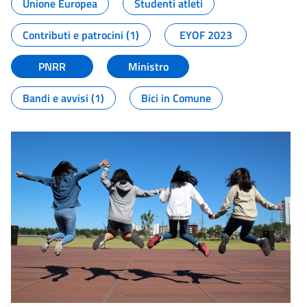
Unione Europea
Studenti atleti
Contributi e patrocini (1)
EYOF 2023
PNRR
Ministro
Bandi e avvisi (1)
Bici in Comune