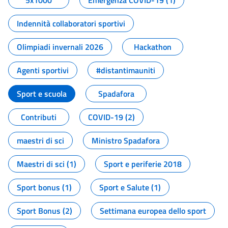
5x1000
Emergenza COVID-19 (1)
Indennità collaboratori sportivi
Olimpiadi invernali 2026
Hackathon
Agenti sportivi
#distantimauniti
Sport e scuola
Spadafora
Contributi
COVID-19 (2)
maestri di sci
Ministro Spadafora
Maestri di sci (1)
Sport e periferie 2018
Sport bonus (1)
Sport e Salute (1)
Sport Bonus (2)
Settimana europea dello sport