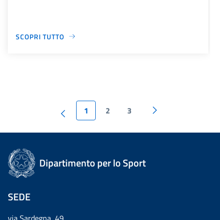
SCOPRI TUTTO
1
2
3
Dipartimento per lo Sport
SEDE
via Sardegna, 49