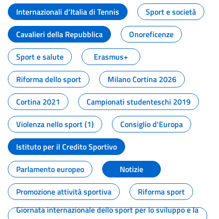
Internazionali d'Italia di Tennis
Sport e società
Cavalieri della Repubblica
Onoreficenze
Sport e salute
Erasmus+
Riforma dello sport
Milano Cortina 2026
Cortina 2021
Campionati studenteschi 2019
Violenza nello sport (1)
Consiglio d'Europa
Istituto per il Credito Sportivo
Parlamento europeo
Notizie
Promozione attività sportiva
Riforma sport
Giornata internazionale dello sport per lo sviluppo e la