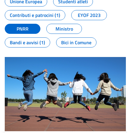
Unione Europea
Studenti atleti
Contributi e patrocini (1)
EYOF 2023
PNRR
Ministro
Bandi e avvisi (1)
Bici in Comune