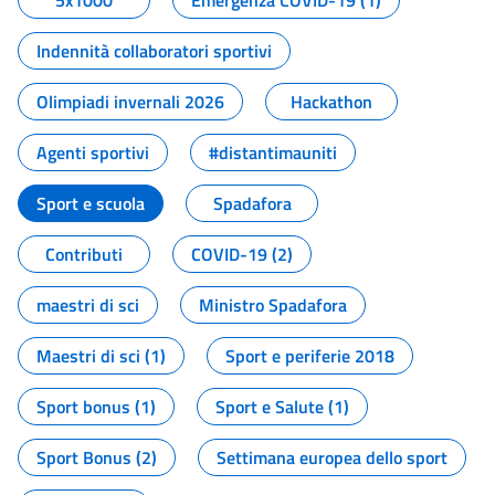
5x1000
Emergenza COVID-19 (1)
Indennità collaboratori sportivi
Olimpiadi invernali 2026
Hackathon
Agenti sportivi
#distantimauniti
Sport e scuola
Spadafora
Contributi
COVID-19 (2)
maestri di sci
Ministro Spadafora
Maestri di sci (1)
Sport e periferie 2018
Sport bonus (1)
Sport e Salute (1)
Sport Bonus (2)
Settimana europea dello sport