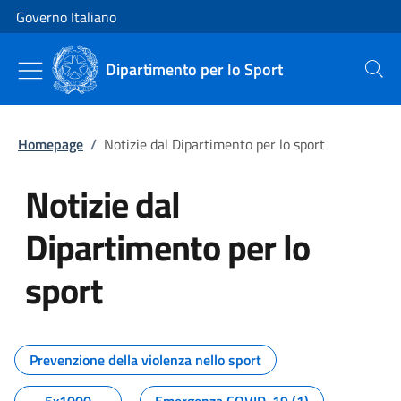
Vai al contenuto
Vai alla navigazione del sito
Governo Italiano
Dipartimento per lo Sport
Cerca
Homepage
/
Notizie dal Dipartimento per lo sport
Notizie dal
Dipartimento per lo
sport
Tutti i contenuti della pagina No
Prevenzione della violenza nello sport