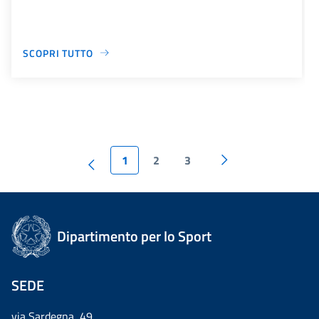
SCOPRI TUTTO
1
2
3
Dipartimento per lo Sport
SEDE
via Sardegna, 49