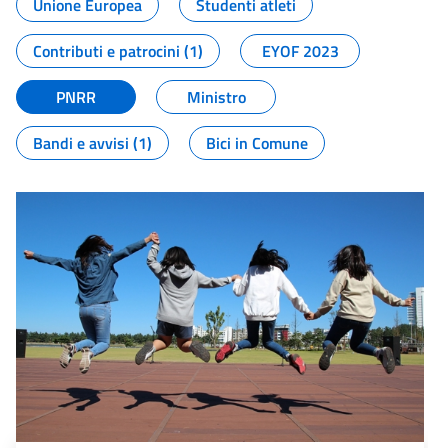
Unione Europea
Studenti atleti
Contributi e patrocini (1)
EYOF 2023
PNRR
Ministro
Bandi e avvisi (1)
Bici in Comune