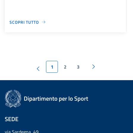
SCOPRI TUTTO
1
2
3
Dipartimento per lo Sport
SEDE
via Sardegna, 49