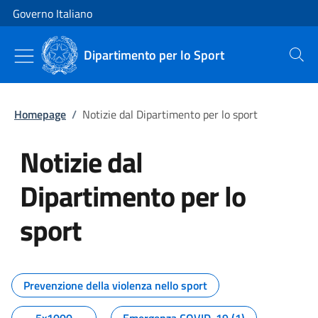
Vai al contenuto
Vai alla navigazione del sito
Governo Italiano
Dipartimento per lo Sport
Cerca
Homepage
/
Notizie dal Dipartimento per lo sport
Notizie dal
Dipartimento per lo
sport
Tutti i contenuti della pagina No
Prevenzione della violenza nello sport