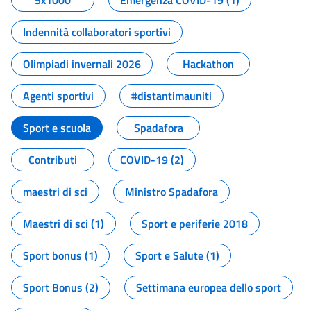
5x1000
Emergenza COVID-19 (1)
Indennità collaboratori sportivi
Olimpiadi invernali 2026
Hackathon
Agenti sportivi
#distantimauniti
Sport e scuola
Spadafora
Contributi
COVID-19 (2)
maestri di sci
Ministro Spadafora
Maestri di sci (1)
Sport e periferie 2018
Sport bonus (1)
Sport e Salute (1)
Sport Bonus (2)
Settimana europea dello sport