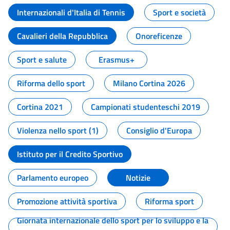
Internazionali d'Italia di Tennis
Sport e società
Cavalieri della Repubblica
Onoreficenze
Sport e salute
Erasmus+
Riforma dello sport
Milano Cortina 2026
Cortina 2021
Campionati studenteschi 2019
Violenza nello sport (1)
Consiglio d'Europa
Istituto per il Credito Sportivo
Parlamento europeo
Notizie
Promozione attività sportiva
Riforma sport
Giornata internazionale dello sport per lo sviluppo e la