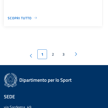
SCOPRI TUTTO
1
2
3
Dipartimento per lo Sport
SEDE
via Sardegna, 49