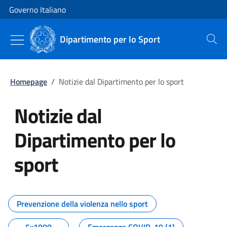
Vai al contenuto
Vai alla navigazione del sito
Governo Italiano
Dipartimento per lo Sport
Cerca
Homepage
/
Notizie dal Dipartimento per lo sport
Notizie dal
Dipartimento per lo
sport
Tutti i contenuti della pagina No
Prevenzione della violenza nello sport