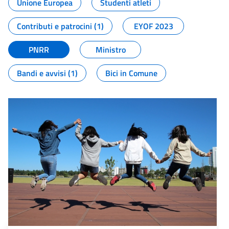
Unione Europea
Studenti atleti
Contributi e patrocini (1)
EYOF 2023
PNRR
Ministro
Bandi e avvisi (1)
Bici in Comune