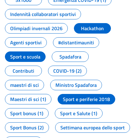
5x1000
Emergenza COVID-19 (1)
Indennità collaboratori sportivi
Olimpiadi invernali 2026
Hackathon
Agenti sportivi
#distantimauniti
Sport e scuola
Spadafora
Contributi
COVID-19 (2)
maestri di sci
Ministro Spadafora
Maestri di sci (1)
Sport e periferie 2018
Sport bonus (1)
Sport e Salute (1)
Sport Bonus (2)
Settimana europea dello sport