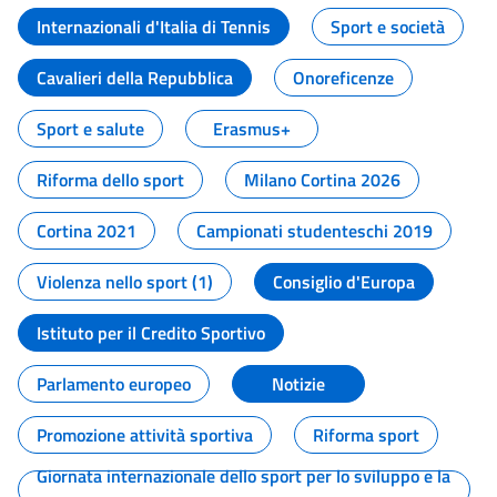
Internazionali d'Italia di Tennis
Sport e società
Cavalieri della Repubblica
Onoreficenze
Sport e salute
Erasmus+
Riforma dello sport
Milano Cortina 2026
Cortina 2021
Campionati studenteschi 2019
Violenza nello sport (1)
Consiglio d'Europa
Istituto per il Credito Sportivo
Parlamento europeo
Notizie
Promozione attività sportiva
Riforma sport
Giornata internazionale dello sport per lo sviluppo e la