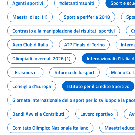
Agenti sportivi
#distantimauniti
Sport e scu
Maestri di sci (1)
Sport e periferie 2018
Spor
Contrasto alla manipolazione dei risultati sportivi
C
Aero Club d'Italia
ATP Finals di Torino
Interna
Olimpiadi Invernali 2026 (1)
Internazionali d'Italia d
Erasmus+
Riforma dello sport
Milano Cor
Consiglio d'Europa
Istituto per il Credito Sportivo
Giornata internazionale dello sport per lo sviluppo e la pac
Bandi Avvisi e Contributi
Lavoro sportivo
Av
Comitato Olimpico Nazionale Italiano
Maestri educa