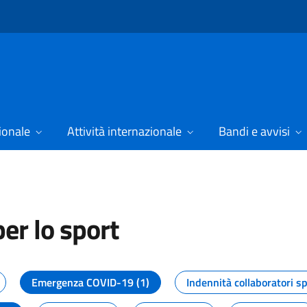
ionale
Attività internazionale
Bandi e avvisi
er lo sport
tizie dal Dipartimento per lo spor
Emergenza COVID-19 (1)
Indennità collaboratori sp