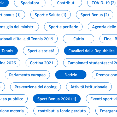
ola
Spadafora
Contributi
COVID-19 (2)
t bonus (1)
Sport e Salute (1)
Sport Bonus (2)
onsiglio dei ministri
Sport e periferie
Agenzia delle
zionali d'Italia di Tennis 2019
Calcio
Finali 
i Tennis
Sport e società
Cavalieri della Repubblica
tina 2026
Cortina 2021
Campionati studenteschi 
Parlamento europeo
Notizie
Promozione 
e
Prevenzione del doping
Attività istituzionale
viso pubblico
Sport Bonus 2020 (1)
Eventi sportivi
zione motoria
contributi a fondo perduto
Emergenz