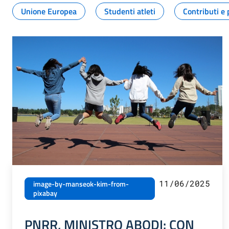
Unione Europea
Studenti atleti
Contributi e 
11/06/2025
image-by-manseok-kim-from-
pixabay
PNRR, MINISTRO ABODI: CON