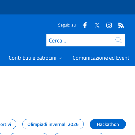
Seguici su:
Cerca
Contributi e patrocini
Comunicazione ed Eventi
t
ortivi
Olimpiadi invernali 2026
Hackathon