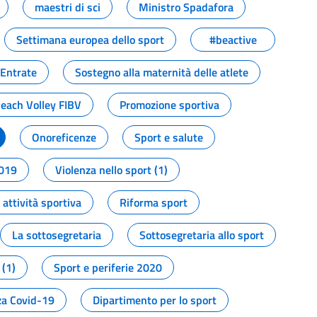
maestri di sci
Ministro Spadafora
Settimana europea dello sport
#beactive
 Entrate
Sostegno alla maternità delle atlete
Beach Volley FIBV
Promozione sportiva
Onoreficenze
Sport e salute
2019
Violenza nello sport (1)
attività sportiva
Riforma sport
La sottosegretaria
Sottosegretaria allo sport
 (1)
Sport e periferie 2020
a Covid-19
Dipartimento per lo sport