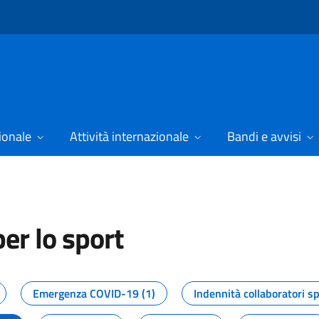
ionale
Attività internazionale
Bandi e avvisi
er lo sport
tizie dal Dipartimento per lo spor
Emergenza COVID-19 (1)
Indennità collaboratori sp