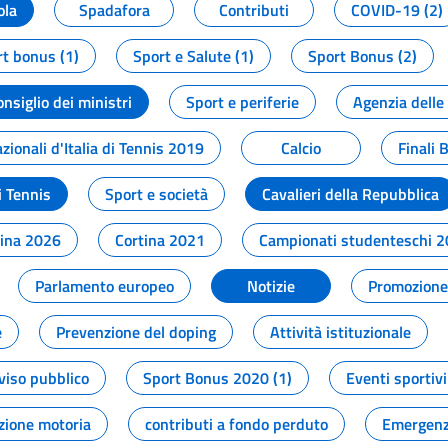
ola
Spadafora
Contributi
COVID-19 (2)
t bonus (1)
Sport e Salute (1)
Sport Bonus (2)
onsiglio dei ministri
Sport e periferie
Agenzia delle
zionali d'Italia di Tennis 2019
Calcio
Finali 
i Tennis
Sport e società
Cavalieri della Repubblica
tina 2026
Cortina 2021
Campionati studenteschi 
Parlamento europeo
Notizie
Promozione 
e
Prevenzione del doping
Attività istituzionale
viso pubblico
Sport Bonus 2020 (1)
Eventi sportivi
zione motoria
contributi a fondo perduto
Emergenz