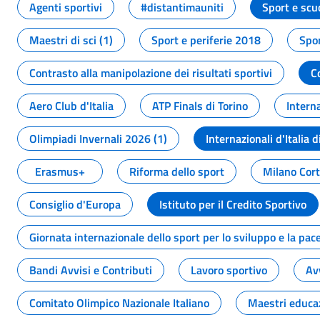
Agenti sportivi
#distantimauniti
Sport e scu
Maestri di sci (1)
Sport e periferie 2018
Spor
Contrasto alla manipolazione dei risultati sportivi
C
Aero Club d'Italia
ATP Finals di Torino
Interna
Olimpiadi Invernali 2026 (1)
Internazionali d'Italia d
Erasmus+
Riforma dello sport
Milano Cor
Consiglio d'Europa
Istituto per il Credito Sportivo
Giornata internazionale dello sport per lo sviluppo e la pac
Bandi Avvisi e Contributi
Lavoro sportivo
Av
Comitato Olimpico Nazionale Italiano
Maestri educa