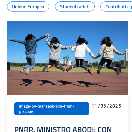
Unione Europea
Studenti atleti
Contributi e 
11/06/2025
image-by-manseok-kim-from-
pixabay
PNRR, MINISTRO ABODI: CON