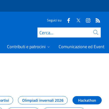
Seguici su:
Cerca
Contributi e patrocini
Comunicazione ed Eventi
t
ortivi
Olimpiadi invernali 2026
Hackathon