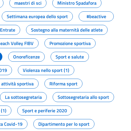
maestri di sci
Ministro Spadafora
Settimana europea dello sport
#beactive
 Entrate
Sostegno alla maternità delle atlete
Beach Volley FIBV
Promozione sportiva
Onoreficenze
Sport e salute
2019
Violenza nello sport (1)
attività sportiva
Riforma sport
La sottosegretaria
Sottosegretaria allo sport
 (1)
Sport e periferie 2020
a Covid-19
Dipartimento per lo sport